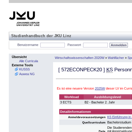
Studienhandbuch der JKU Linz
Benutzername
Passwort
Übersicht
Wirtschaftswissenschaften 2020W
»
Wahlfächer
»
Spe
Alle Curricula
Externe Tools
[
572ECONPECK20
]
KS
Personn
KUSSS
Auwea NG
Es ist eine neuere Version
2025W
dieser LV im Curr
Workload
Ausbildungslevel
3 ECTS
B2 - Bachelor 2. Jahr
Detailinformationen
KS Einführung in 
Anmeldevoraussetzungen
Bachelorstudium
Quellcurriculum
Die Studierenden 
mit Anreizwirkun
Ziele