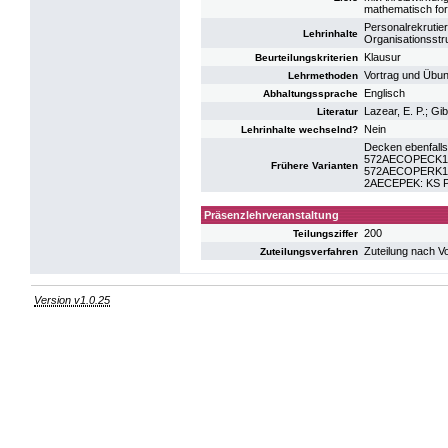
mathematisch for
Personalrekrutier
Lehrinhalte
Organisationsst
Klausur
Beurteilungskriterien
Vortrag und Übu
Lehrmethoden
Englisch
Abhaltungssprache
Lazear, E. P.; Gi
Literatur
Nein
Lehrinhalte wechselnd?
Decken ebenfalls
572AECOPECK18:
Frühere Varianten
572AECOPERK15:
2AECEPEK: KS P
Präsenzlehrveranstaltung
200
Teilungsziffer
Zuteilung nach V
Zuteilungsverfahren
Version v1.0.25