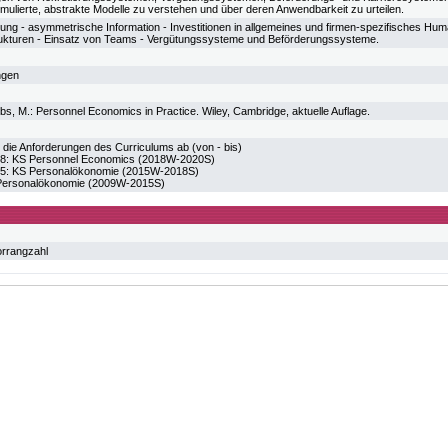
mulierte, abstrakte Modelle zu verstehen und über deren Anwendbarkeit zu urteilen.
ung - asymmetrische Information - Investitionen in allgemeines und firmen-spezifisches Huma
rukturen - Einsatz von Teams - Vergütungssysteme und Beförderungssysteme.
ngen
bbs, M.: Personnel Economics in Practice. Wiley, Cambridge, aktuelle Auflage.
 die Anforderungen des Curriculums ab (von - bis)
 KS Personnel Economics (2018W-2020S)
 KS Personalökonomie (2015W-2018S)
ersonalökonomie (2009W-2015S)
orrangzahl