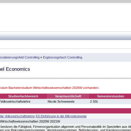
zialisierungsfeld Controlling
»
Ergänzungsfach Controlling
el Economics
iculum Bachelorstudium Wirtschaftswissenschaften 2026W vorhanden.
Studienfachbereich
VerantwortlicheR
Semesterstunden
Volkswirtschaftslehre
Nicole Schneeweis
2 SSt
die Volkswirtschaftslehre
KS Einführung in die Mikroökonomie
 Wirtschaftswissenschaften 2020W 2021W
besitzen die Fähigkeit, Firmenorganisation allgemein und Personalpolitik im Speziellen aus 
gen von Rekrutierungssystemen, Vergütungssystemen, Beförderungs- und Karrieresystemen ve