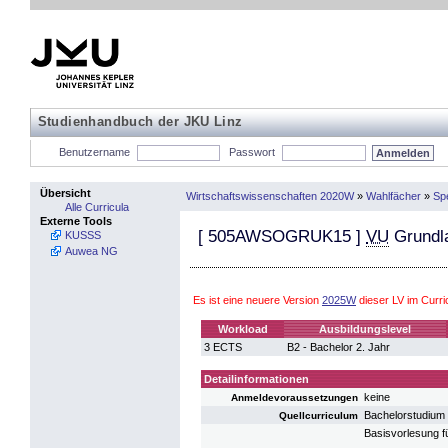
Studienhandbuch der JKU Linz
Benutzername
Passwort
Übersicht
Wirtschaftswissenschaften 2020W
»
Wahlfächer
»
Spe
Alle Curricula
Externe Tools
[
505AWSOGRUK15
]
VU
Grundla
KUSSS
Auwea NG
Es ist eine neuere Version
2025W
dieser LV im Curr
Workload
Ausbildungslevel
3 ECTS
B2 - Bachelor 2. Jahr
Detailinformationen
keine
Anmeldevoraussetzungen
Bachelorstudium
Quellcurriculum
Basisvorlesung fü