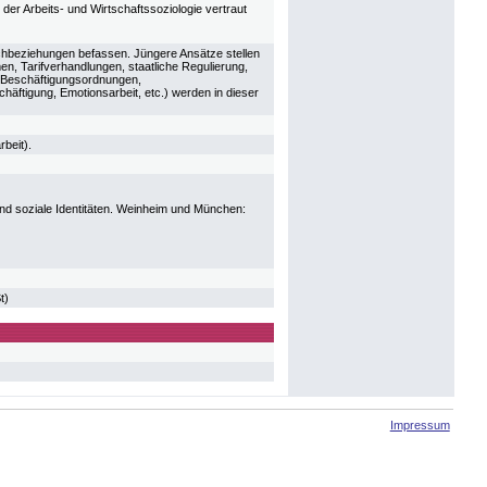
der Arbeits- und Wirtschaftssoziologie vertraut
chbeziehungen befassen. Jüngere Ansätze stellen
n, Tarifverhandlungen, staatliche Regulierung,
m, Beschäftigungsordnungen,
häftigung, Emotionsarbeit, etc.) werden in dieser
beit).
und soziale Identitäten. Weinheim und München:
t)
Impressum