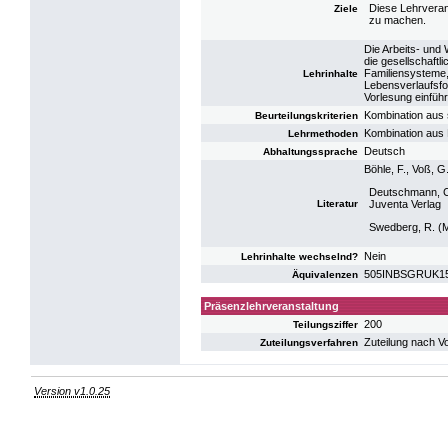
Diese Lehrverans
Ziele
zu machen.
Die Arbeits- und
die gesellschaft
Familiensysteme, 
Lehrinhalte
Lebensverlaufsfor
Vorlesung einfüh
Kombination aus s
Beurteilungskriterien
Kombination aus R
Lehrmethoden
Deutsch
Abhaltungssprache
Böhle, F., Voß, 
Deutschmann, C.
Literatur
Juventa Verlag
Swedberg, R. (M
Nein
Lehrinhalte wechselnd?
505INBSGRUK15: V
Äquivalenzen
Präsenzlehrveranstaltung
200
Teilungsziffer
Zuteilung nach V
Zuteilungsverfahren
Version v1.0.25