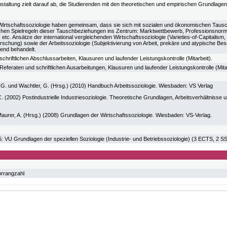
taltung zielt darauf ab, die Studierenden mit den theoretischen und empirischen Grundlagen 
 Wirtschaftssoziologie haben gemeinsam, dass sie sich mit sozialen und ökonomischen Taus
lichen Spielregeln dieser Tauschbeziehungen ins Zentrum: Marktwettbewerb, Professionsnorme
etc. Ansätze der international vergleichenden Wirtschaftssoziologie (Varieties-of-Capitalis
schung) sowie der Arbeitssoziologie (Subjektivierung von Arbeit, prekäre und atypische Besc
rend behandelt.
chriftlichen Abschlussarbeiten, Klausuren und laufender Leistungskontrolle (Mitarbeit).
eferaten und schriftlichen Ausarbeitungen, Klausuren und laufender Leistungskontrolle (Mitar
G.G. und Wachtler, G. (Hrsg.) (2010) Handbuch Arbeitssoziologie. Wiesbaden: VS Verlag
 (2002) Postindustrielle Industriesoziologie. Theoretische Grundlagen, Arbeitsverhältnisse 
aurer, A. (Hrsg.) (2008) Grundlagen der Wirtschaftssoziologie. Wiesbaden: VS-Verlag.
U Grundlagen der speziellen Soziologie (Industrie- und Betriebssoziologie) (3 ECTS, 2 SS
orrangzahl