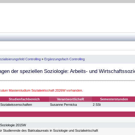
zialisierungsfeld Controlling
»
Ergänzungsfach Controlling
gen der speziellen Soziologie: Arbeits- und Wirtschaftssozi
iculum Masterstudium Sozialwirtschaft 2026W vorhanden.
Studienfachbereich
VerantwortlicheR
Semesterstunden
Sozialwissenschaften
Susanne Pernicka
2 SSt
 Soziologie 2015W
r Studierende des Bakkalaureats in Soziologie und Sozialwirtschaft