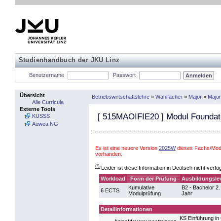
Studienhandbuch der JKU Linz
Benutzername
Passwort
Übersicht
Betriebswirtschaftslehre
»
Wahlfächer
»
Major
»
Major
Alle Curricula
Externe Tools
[
515MAOIFIE20
] Modul Foundati
KUSSS
Auwea NG
Es ist eine neuere Version
2025W
dieses Fachs/Modu
vorhanden.
(*)
Leider ist diese Information in Deutsch nicht verfü
Workload
Form der Prüfung
Ausbildungsle
Kumulative
B2 - Bachelor 2.
6 ECTS
Modulprüfung
Jahr
Detailinformationen
KS Einführung in