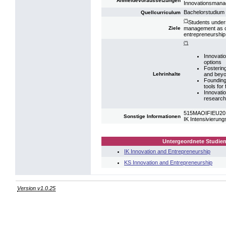
Anmeldevoraussetzungen
Innovationsman
Bachelorstudium 
Quellcurriculum
(*)
Students unders
management as car
Ziele
entrepreneurship
(*)
Innovati
options
Fostering
and beyo
Lehrinhalte
Founding 
tools for
Innovatio
research
515MAOIFIEU20: 
Sonstige Informationen
IK Intensivieru
Untergeordnete Studien
IK Innovation and Entrepreneurship
KS Innovation and Entrepreneurship
Version v1.0.25