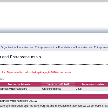
 Organization, Innovation and Entrepreneurship
»
Foundations of Innovation and Entreprene
n and Entrepreneurship
iculum Diplomstudium Wirtschaftspädagogik 2026W vorhanden.
gbar.
Studienfachbereich
VerantwortlicheR
Semesterstunden
Betriebswirtschaftslehre
Christine Blanka
2 SSt
Betriebswirtschaftslehre 2021W
ware of entrepreneurship, intrapreneurship and innovation management as career options. 