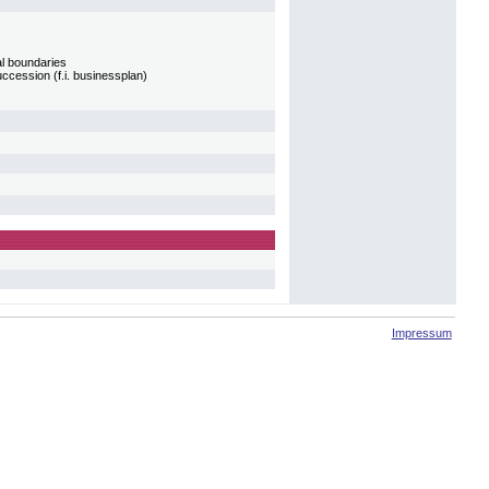
al boundaries
uccession (f.i. businessplan)
Impressum