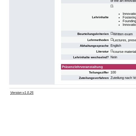
of the art innova
(*)
Innovati
Fostering
Lehrinhalte
Founding 
Innovatio
(*)
Written exam
Beurteilungskriterien
(*)
Lectures, pres
Lehrmethoden
English
Abhaltungssprache
(*)
course material 
Literatur
Nein
Lehrinhalte wechselnd?
Präsenzlehrveranstaltung
100
Teilungsziffer
Zuteilung nach V
Zuteilungsverfahren
Version v1.0.25