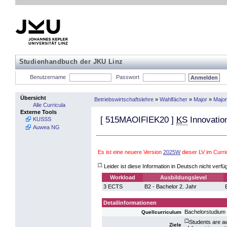
Studienhandbuch der JKU Linz
Benutzername
Passwort
Übersicht
Betriebswirtschaftslehre
»
Wahlfächer
»
Major
»
Major
Alle Curricula
Externe Tools
[
515MAOIFIEK20
]
KS
Innovatio
KUSSS
Auwea NG
Es ist eine neuere Version
2025W
dieser LV im Curr
(*)
Leider ist diese Information in Deutsch nicht verfü
Workload
Ausbildungslevel
3 ECTS
B2 - Bachelor 2. Jahr
Detailinformationen
Bachelorstudium 
Quellcurriculum
(*)
Students are a
Ziele