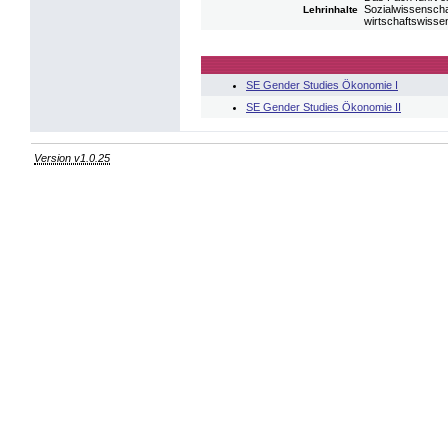
Sozialwissenscha
Lehrinhalte
wirtschaftswissen
SE Gender Studies Ökonomie I
SE Gender Studies Ökonomie II
Version v1.0.25