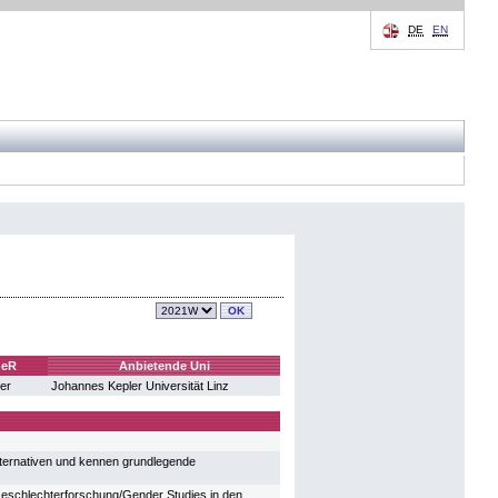
DE
EN
heR
Anbietende Uni
er
Johannes Kepler Universität Linz
ternativen und kennen grundlegende
 Geschlechterforschung/Gender Studies in den