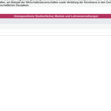
ften, am Beispiel der Wirtschaftswissenschaften sowie Vertiefung der Kenntnisse in den G
schaftlichen Disziplinen.
Untergeordnete Studienfächer, Module und Lehrveranstaltungen