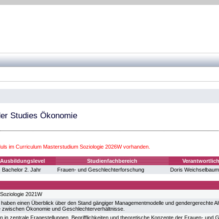
der Studies Ökonomie
ls im Curriculum Masterstudium Soziologie 2026W vorhanden.
Ausbildungslevel
Studienfachbereich
Verantwortlic
- Bachelor 2. Jahr
Frauen- und Geschlechterforschung
Doris Weichselbaum
 Soziologie 2021W
 haben einen Überblick über den Stand gängiger Managementmodelle und gendergerechte Al
wischen Ökonomie und Geschlechterverhältnisse.
in in zentrale Fragestellungen, Begrifflichkeiten und theoretische Konzepte der Frauen- und