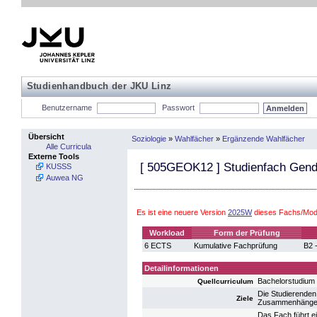
Studienhandbuch der JKU Linz
Benutzername
Passwort
Übersicht
Soziologie
»
Wahlfächer
»
Ergänzende Wahlfächer
Alle Curricula
Externe Tools
[
505GEOK12
] Studienfach Gen
KUSSS
Auwea NG
Es ist eine neuere Version
2025W
dieses Fachs/Modu
Workload
Form der Prüfung
6 ECTS
Kumulative Fachprüfung
B2 
Detailinformationen
Bachelorstudium
Quellcurriculum
Die Studierenden
Ziele
Zusammenhänge z
Das Fach führt e