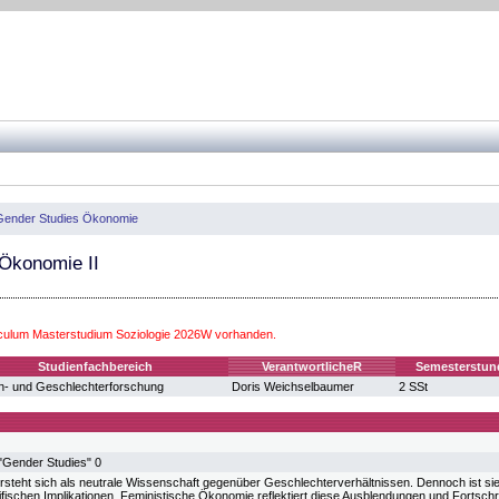
Gender Studies Ökonomie
Ökonomie II
iculum Masterstudium Soziologie 2026W vorhanden.
Studienfachbereich
VerantwortlicheR
Semesterstun
n- und Geschlechterforschung
Doris Weichselbaumer
2 SSt
"Gender Studies" 0
steht sich als neutrale Wissenschaft gegenüber Geschlechterverhältnissen. Dennoch ist si
fischen Implikationen. Feministische Ökonomie reflektiert diese Ausblendungen und Fortschre