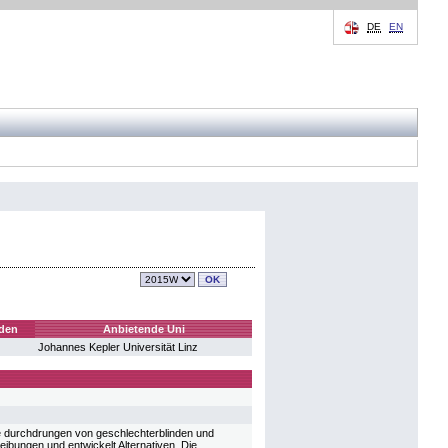
DE
EN
den
Anbietende Uni
Johannes Kepler Universität Linz
e durchdrungen von geschlechterblinden und
ibungen und entwickelt Alternativen. Die