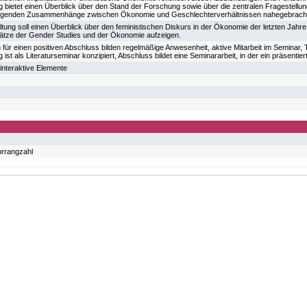
g bietet einen Überblick über den Stand der Forschung sowie über die zentralen Fragestel
dlegenden Zusammenhänge zwischen Ökonomie und Geschlechterverhältnissen nahegebrach
ltung soll einen Überblick über den feministischen Diskurs in der Ökonomie der letzten Jahr
tze der Gender Studies und der Ökonomie aufzeigen.
ür einen positiven Abschluss bilden regelmäßige Anwesenheit, aktive Mitarbeit im Seminar, T
 ist als Literaturseminar konzipiert, Abschluss bildet eine Seminararbeit, in der ein präsentie
 interaktive Elemente
orrangzahl