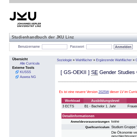
Studienhandbuch der JKU Linz
Benutzername
Passwort
Übersicht
Soziologie
»
Wahlfächer
»
Ergänzende Wahlfächer
»
Alle Curricula
Externe Tools
[
GS-OEKII
]
SE
Gender Studies 
KUSSS
Auwea NG
Es ist eine neuere Version
2025W
dieser LV im Curr
Workload
Ausbildungslevel
3 ECTS
B1 - Bachelor 1. Jahr
Fraue
Detailinformationen
keine
Anmeldevoraussetzungen
Studium Gruppe 
Quellcurriculum
Die Ökonomie ver
geschlechtsspezi