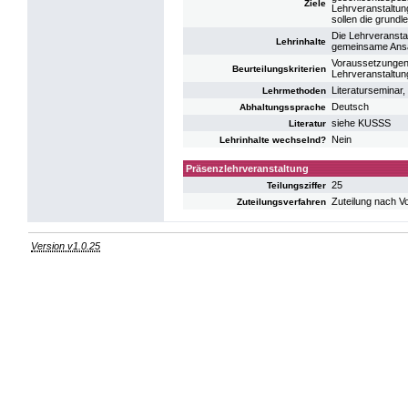
Ziele
Lehrveranstaltun
sollen die grun
Die Lehrveransta
Lehrinhalte
gemeinsame Ansä
Voraussetzungen f
Beurteilungskriterien
Lehrveranstaltung
Literaturseminar,
Lehrmethoden
Deutsch
Abhaltungssprache
siehe KUSSS
Literatur
Nein
Lehrinhalte wechselnd?
Präsenzlehrveranstaltung
25
Teilungsziffer
Zuteilung nach V
Zuteilungsverfahren
Version v1.0.25