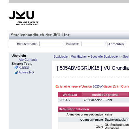
Studienhandbuch der JKU Linz
Benutzername
Passwort
Übersicht
Soziologie
»
Wahlfächer
»
Spezielle Soziologien
»
Sozi
Alle Curricula
Externe Tools
[
505ABVSGRUK15
]
VU
Grundlag
KUSSS
Auwea NG
Es ist eine neuere Version
2025W
dieser LV im Curr
Workload
Ausbildungslevel
3 ECTS
B2 - Bachelor 2. Jahr
Detailinformationen
keine
Anmeldevoraussetzungen
Bachelorstudium 
Quellcurriculum
Die Studierenden
Ziele
Verhaltens.