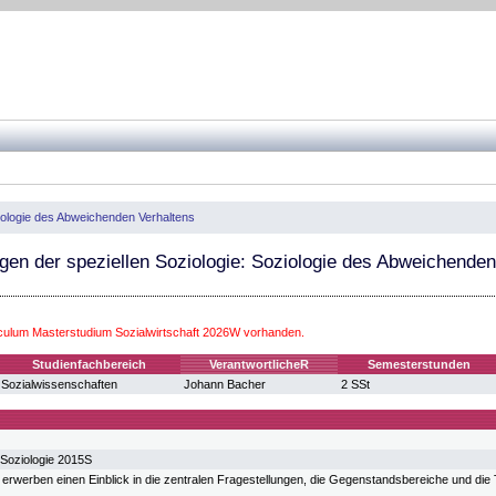
ologie des Abweichenden Verhaltens
en der speziellen Soziologie: Soziologie des Abweichenden
iculum Masterstudium Sozialwirtschaft 2026W vorhanden.
Studienfachbereich
VerantwortlicheR
Semesterstunden
Sozialwissenschaften
Johann Bacher
2 SSt
Soziologie 2015S
 erwerben einen Einblick in die zentralen Fragestellungen, die Gegenstandsbereiche und di