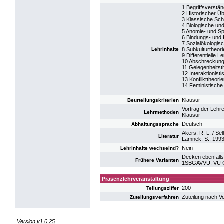
1 Begriffsverstän
2 Historischer Üb
3 Klassische Sch
4 Biologische un
5 Anomie- und S
6 Bindungs- und K
7 Sozialökologis
Lehrinhalte
8 Subkulturtheor
9 Differentielle L
10 Abschreckung
11 Gelegenheitst
12 Interaktionist
13 Konflikttheori
14 Feministische
Klausur
Beurteilungskriterien
Vortrag der Lehr
Lehrmethoden
Klausur
Deutsch
Abhaltungssprache
Akers, R. L. / Sel
Literatur
Lamnek, S., 1993
Nein
Lehrinhalte wechselnd?
Decken ebenfalls
Frühere Varianten
1SBGAVVU: VU Gr
Präsenzlehrveranstaltung
200
Teilungsziffer
Zuteilung nach V
Zuteilungsverfahren
Version v1.0.25