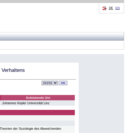
DE
EN
 Verhaltens
Anbietende Uni
Johannes Kepler Universität Linz
e Theorien der Soziologie des Abweichenden