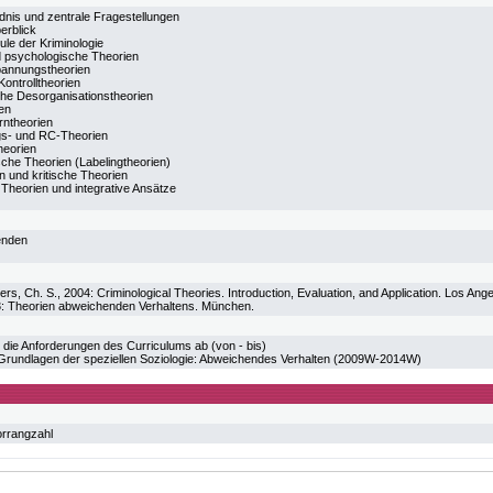
dnis und zentrale Fragestellungen
erblick
ule der Kriminologie
d psychologische Theorien
pannungstheorien
ontrolltheorien
che Desorganisationstheorien
ien
erntheorien
s- und RC-Theorien
heorien
ische Theorien (Labelingtheorien)
en und kritische Theorien
 Theorien und integrative Ansätze
enden
lers, Ch. S., 2004: Criminological Theories. Introduction, Evaluation, and Application. Los Ange
: Theorien abweichenden Verhaltens. München.
 die Anforderungen des Curriculums ab (von - bis)
undlagen der speziellen Soziologie: Abweichendes Verhalten (2009W-2014W)
orrangzahl