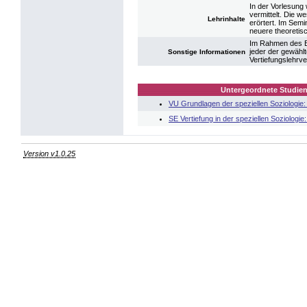
In der Vorlesung
vermittelt. Die w
Lehrinhalte
erörtert. Im Semi
neuere theoretisc
Im Rahmen des Ba
jeder der gewählt
Sonstige Informationen
Vertiefungslehrve
Untergeordnete Studien
VU Grundlagen der speziellen Soziologie
SE Vertiefung in der speziellen Soziologi
Version v1.0.25