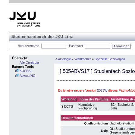
Studienhandbuch der JKU Linz
Benutzername
Passwort
Übersicht
Soziologie
»
Wahlfächer
»
Spezielle Soziologien
Alle Curricula
Externe Tools
[
505ABVS17
] Studienfach Sozio
KUSSS
Auwea NG
Es ist eine neuere Version
2025W
dieses Fachs/Modu
Workload
Form der Prüfung
Ausbildungslev
Kumulative
B2 - Bachelor 2.
9 ECTS
Fachprüfung
Jahr
Detailinformationen
Bachelorstudium
Quellcurriculum
Die Studierenden 
Ziele
Gegenstandsberei