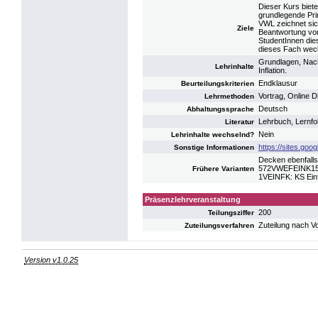
Dieser Kurs biete
grundlegende Pri
VWL zeichnet sich
Ziele
Beantwortung von
StudentInnen die
dieses Fach wec
Grundlagen, Nachf
Lehrinhalte
Inflation.
Endklausur
Beurteilungskriterien
Vortrag, Online 
Lehrmethoden
Deutsch
Abhaltungssprache
Lehrbuch, Lernfo
Literatur
Nein
Lehrinhalte wechselnd?
https://sites.go
Sonstige Informationen
Decken ebenfalls
572VWEFEINK15: 
Frühere Varianten
1VEINFK: KS Einf
Präsenzlehrveranstaltung
200
Teilungsziffer
Zuteilung nach V
Zuteilungsverfahren
Version v1.0.25