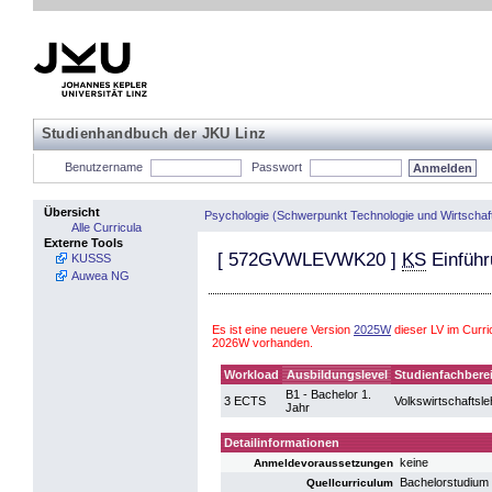
Studienhandbuch der JKU Linz
Benutzername
Passwort
Übersicht
Psychologie (Schwerpunkt Technologie und Wirtschaf
Alle Curricula
Externe Tools
[
572GVWLEVWK20
]
KS
Einführ
KUSSS
Auwea NG
Es ist eine neuere Version
2025W
dieser LV im Curri
2026W vorhanden.
Workload
Ausbildungslevel
Studienfachbere
B1 - Bachelor 1.
3 ECTS
Volkswirtschaftsle
Jahr
Detailinformationen
keine
Anmeldevoraussetzungen
Bachelorstudium
Quellcurriculum