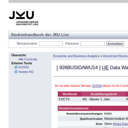
Studienhandbuch der JKU Linz
Benutzername
Passwort
Übersicht
Economic and Business Analytics
»
Restricted Electi
Alle Curricula
Externe Tools
[
926BUSIDAWU14
]
UE
Data Wa
KUSSS
Auwea NG
Es ist eine neuere Version
2025W
dieser LV im Curr
Workload
Ausbildungslevel
3 ECTS
M1 - Master 1. Jahr
W
Detailinformationen
keine
Anmeldevoraussetzungen
Masterstudium W
Quellcurriculum
Siehe
Modul Dat
Ziele