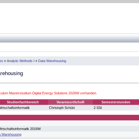
ves
»
Analytic Methods I
»
Data Warehousing
rehousing
iculum Masterstudium Digital Energy Solutions 2026W vorhanden.
Studienfachbereich
VerantwortlicheR
Semesterstunden
irtschaftsinformatik
Christoph Schütz
2 SSt
irtschaftsinformatik 2016W
a Warehousing