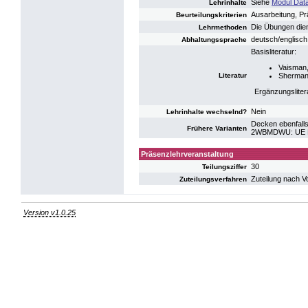
Siehe
Modul Dat
Lehrinhalte
Ausarbeitung, Pr
Beurteilungskriterien
Die Übungen dien
Lehrmethoden
deutsch/englisch
Abhaltungssprache
Basisliteratur:
Vaisman,
Literatur
Sherman,
Ergänzungsliter
Nein
Lehrinhalte wechselnd?
Decken ebenfalls
Frühere Varianten
2WBMDWU: UE D
Präsenzlehrveranstaltung
30
Teilungsziffer
Zuteilung nach V
Zuteilungsverfahren
Version v1.0.25