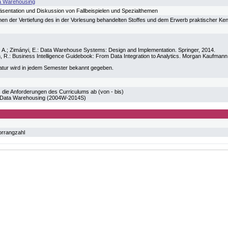
a Warehousing
äsentation und Diskussion von Fallbeispielen und Spezialthemen
en der Vertiefung des in der Vorlesung behandelten Stoffes und dem Erwerb praktischer Ken
 A.; Zimányi, E.: Data Warehouse Systems: Design and Implementation. Springer, 2014.
 R.: Business Intelligence Guidebook: From Data Integration to Analytics. Morgan Kaufmann
atur wird in jedem Semester bekannt gegeben.
 die Anforderungen des Curriculums ab (von - bis)
ata Warehousing (2004W-2014S)
orrangzahl