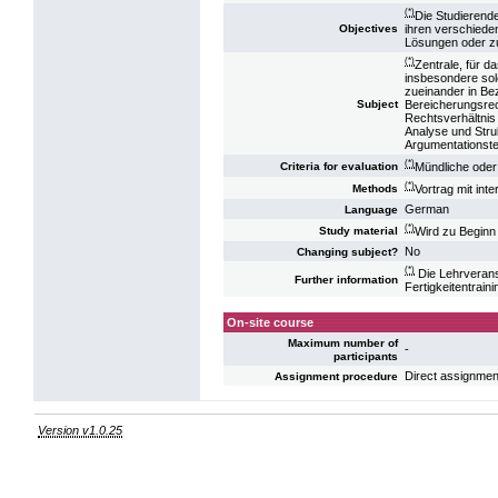
(*)
Die Studierende
ihren verschiede
Objectives
Lösungen oder z
(*)
Zentrale, für 
insbesondere sol
zueinander in Be
Bereicherungsrec
Subject
Rechtsverhältnis 
Analyse und Stru
Argumentationste
(*)
Mündliche oder
Criteria for evaluation
(*)
Vortrag mit int
Methods
German
Language
(*)
Wird zu Beginn
Study material
No
Changing subject?
(*)
Die Lehrverans
Further information
Fertigkeitentrain
On-site course
Maximum number of
-
participants
Direct assignmen
Assignment procedure
Version v1.0.25