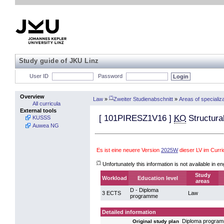
Study guide of JKU Linz
User ID
Password
Overview
(*)
Law
»
Zweiter Studienabschnitt
»
Areas of specializ
All curricula
External tools
[
101PIRESZ1V16
]
KO
Structural
KUSSS
Auwea NG
Es ist eine neuere Version
2025W
dieser LV im Curr
(*)
Unfortunately this information is not available in en
Study
Workload
Education level
areas
D - Diploma
3 ECTS
Law
programme
Detailed information
Diploma progra
Original study plan