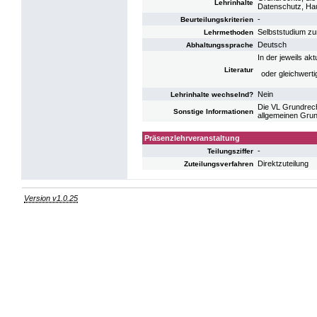
Lehrinhalte
Datenschutz, Hau
-
Beurteilungskriterien
Selbststudium zu
Lehrmethoden
Deutsch
Abhaltungssprache
In der jeweils ak
Literatur
oder gleichwerti
Nein
Lehrinhalte wechselnd?
Die VL Grundrech
Sonstige Informationen
allgemeinen Grun
Präsenzlehrveranstaltung
-
Teilungsziffer
Direktzuteilung
Zuteilungsverfahren
Version v1.0.25