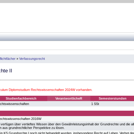
flichtfächer
»
Verfassungsrecht
hte II
iculum Diplomstudium Rechtswissenschaften 2024W vorhanden.
Studienfachbereich
VerantwortlicheR
Semesterstunden
chtswissenschaften
1 SSt
echtswissenschaften 2016W
 verfügen über vertieftes Wissen über den Gewährleistungsinhalt der Grundrechte und die al
en aus grundrechtlicher Perspektive zu lösen.
 in KS Grundrechte I noch nicht behandelt wurden, insbesondere Recht auf Leben, Verbot der