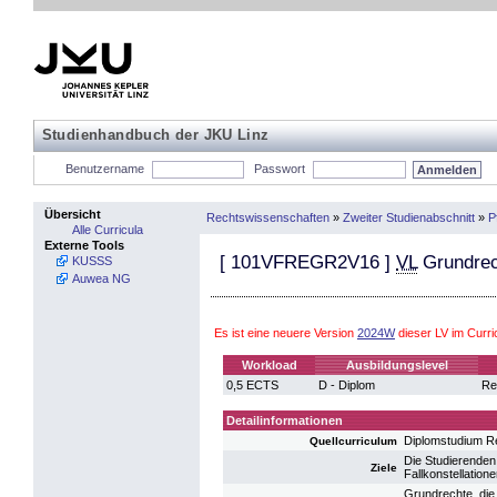
Studienhandbuch der JKU Linz
Benutzername
Passwort
Übersicht
Rechtswissenschaften
»
Zweiter Studienabschnitt
»
P
Alle Curricula
Externe Tools
[
101VFREGR2V16
]
VL
Grundrec
KUSSS
Auwea NG
Es ist eine neuere Version
2024W
dieser LV im Curr
Workload
Ausbildungslevel
0,5 ECTS
D - Diplom
Re
Detailinformationen
Diplomstudium R
Quellcurriculum
Die Studierenden
Ziele
Fallkonstellation
Grundrechte, die