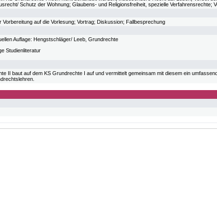
srecht/ Schutz der Wohnung; Glaubens- und Religionsfreiheit, spezielle Verfahrensrechte; V
r Vorbereitung auf die Vorlesung; Vortrag; Diskussion; Fallbesprechung
tuellen Auflage: Hengstschläger/ Leeb, Grundrechte
ge Studienliteratur
te II baut auf dem KS Grundrechte I auf und vermittelt gemeinsam mit diesem ein umfassend
drechtslehren.