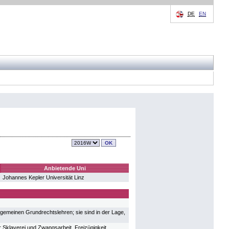
DE
EN
Anbietende Uni
Johannes Kepler Universität Linz
lgemeinen Grundrechtslehren; sie sind in der Lage,
 Sklaverei und Zwangsarbeit, Freizügigkeit,