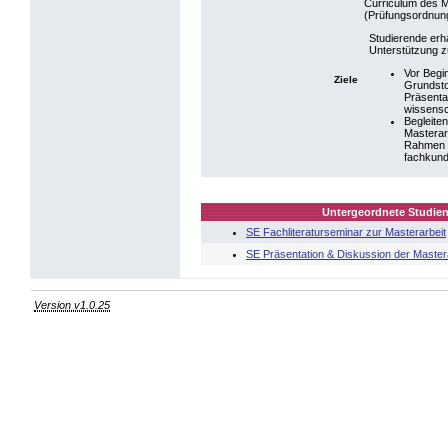
Curriculum des M
(Prüfungsordnun
Studierende erh
Unterstützung z
Vor Begi
Ziele
Grundsto
Präsentat
wissensc
Begleite
Masterar
Rahmen v
fachkund
Untergeordnete Studien
SE Fachliteraturseminar zur Masterarbeit
SE Präsentation & Diskussion der Master
Version v1.0.25