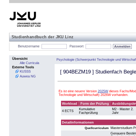
Studienhandbuch der JKU Linz
Benutzername
Passwort
Übersicht
Psychologie (Schwerpunkt Technologie und Wirtschaf
Alle Curricula
Externe Tools
[
904BEZM19
] Studienfach Begle
KUSSS
Auwea NG
Es ist eine neuere Version
2025W
dieses Fachs/Modu
Technologie und Wirtschaft) 2026W vorhanden.
Workload
Form der Prüfung
Ausbildungsle
Kumulative
M2 - Master 2.
4 ECTS
Fachprüfung
Jahr
Detailinformationen
Masterstudium P
Quellcurriculum
Genauere Bestimm