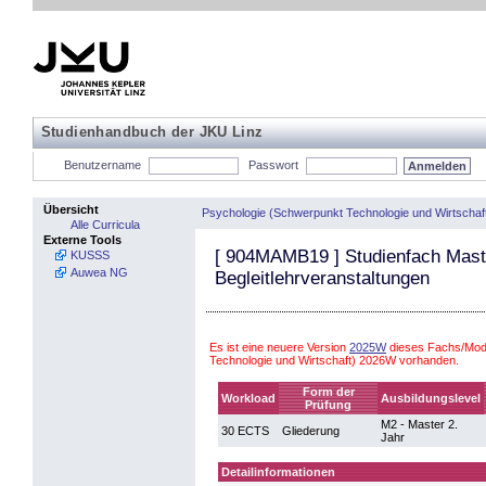
Studienhandbuch der JKU Linz
Benutzername
Passwort
Übersicht
Psychologie (Schwerpunkt Technologie und Wirtschaf
Alle Curricula
Externe Tools
[
904MAMB19
] Studienfach Mast
KUSSS
Auwea NG
Begleitlehrveranstaltungen
Es ist eine neuere Version
2025W
dieses Fachs/Modu
Technologie und Wirtschaft) 2026W vorhanden.
Form der
Workload
Ausbildungslevel
Prüfung
M2 - Master 2.
30 ECTS
Gliederung
Jahr
Detailinformationen