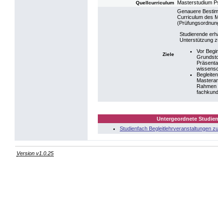
Masterstudium P
Quellcurriculum
Genauere Bestimm
Curriculum des M
(Prüfungsordnun
Studierende erh
Unterstützung z
Vor Begi
Ziele
Grundsto
Präsentat
wissensc
Begleite
Masterar
Rahmen v
fachkund
Untergeordnete Studien
Studienfach Begleitlehrveranstaltungen z
Version v1.0.25