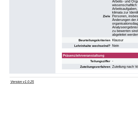
Arbeits- und Orga
wissenschaftlich
Arbeitsaufgaben, 
klimata zur Ident
Personen, insbes
Ziele
Änderungen der Ar
organisationsdia
Analyseergebnisse
zu bewerten sind
abgeleitet werden
Klausur
Beurteilungskriterien
Nein
Lehrinhalte wechselnd?
Präsenzlehrveranstaltung
-
Teilungsziffer
Zuteilung nach V
Zuteilungsverfahren
Version v1.0.25