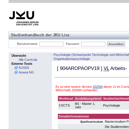
Studienhandbuch der JKU Linz
Benutzername
Passwort
Psychologie (Schwerpunkt Technologie und Wirtschaf
Übersicht
Organisationspsychologie
Alle Curricula
Externe Tools
[
904AROPAOPV19
]
VL
Arbeits-
KUSSS
Auwea NG
Es ist eine neuere Version
2025W
dieser LV im Curr
Wirtschaft) 2026W vorhanden.
Workload
Ausbildungslevel
Studienfachbere
M1 - Master 1.
3 ECTS
Psychologie
Jahr
Detailinformationen
Masterstudium P
Quellcurriculum
Die Studierenden