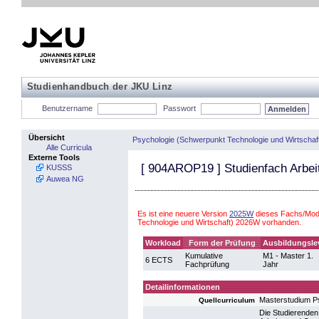
Studienhandbuch der JKU Linz
Benutzername
Passwort
Übersicht
Psychologie (Schwerpunkt Technologie und Wirtschaf
Alle Curricula
Externe Tools
[
904AROP19
] Studienfach Arbei
KUSSS
Auwea NG
Es ist eine neuere Version
2025W
dieses Fachs/Modu
Technologie und Wirtschaft) 2026W vorhanden.
Workload
Form der Prüfung
Ausbildungsle
Kumulative
M1 - Master 1.
6 ECTS
Fachprüfung
Jahr
Detailinformationen
Masterstudium P
Quellcurriculum
Die Studierenden