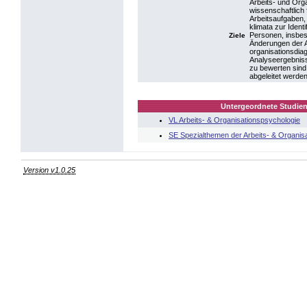
Arbeits- und Orga
wissenschaftlich
Arbeitsaufgaben, 
klimata zur Ident
Personen, insbes
Ziele
Änderungen der Ar
organisationsdia
Analyseergebnisse
zu bewerten sind
abgeleitet werden
Untergeordnete Studien
VL Arbeits- & Organisationspsychologie
SE Spezialthemen der Arbeits- & Organis
Version v1.0.25