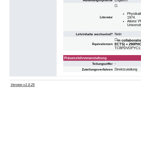
Englisch
Abhaltungssprache
(*)
Physikal
1974.
Literatur
Atkins’ P
Universit
Nein
Lehrinhalte wechselnd?
(*)
in collabora
ECTS) + 290PHC
Äquivalenzen
TCBPDVOPYC1: V
Präsenzlehrveranstaltung
-
Teilungsziffer
Direktzuteilung
Zuteilungsverfahren
Version v1.0.25