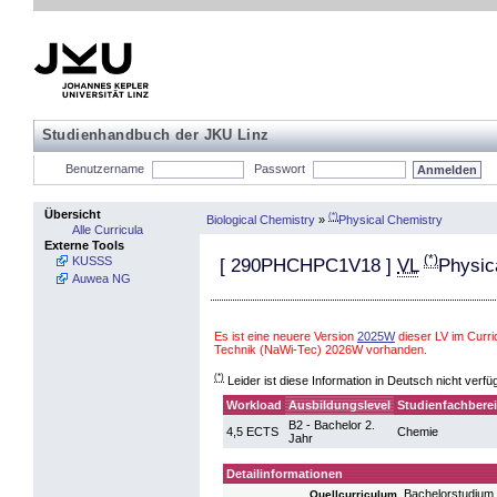
Studienhandbuch der JKU Linz
Benutzername
Passwort
Übersicht
(*)
Biological Chemistry
»
Physical Chemistry
Alle Curricula
Externe Tools
(*)
KUSSS
[
290PHCHPC1V18
]
VL
Physic
Auwea NG
Es ist eine neuere Version
2025W
dieser LV im Curr
Technik (NaWi-Tec) 2026W vorhanden.
(*)
Leider ist diese Information in Deutsch nicht verfü
Workload
Ausbildungslevel
Studienfachbere
B2 - Bachelor 2.
4,5 ECTS
Chemie
Jahr
Detailinformationen
Bachelorstudium
Quellcurriculum