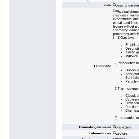
(*)
basic understa
Ziele
(*)
Physical chemis
changes in terms
experimental obs
explain and inter
lecture will get a
chemistry leading
processes and lif
in: 1)Gas laws
Empirica
Descripti
Kinetic g
Maxwell-
2)Introduction 
Lehrinhalte
History 
Bohr ato
Schrödin
Particle-
3)Thermodynam
Classica
Cycle p
Statisti
Partition
Chemical
4)Introduction t
(*)
oral exam
Beurteilungskriterien
(*)
Lecture
Lehrmethoden