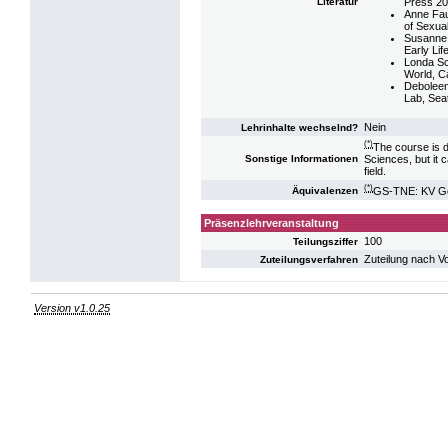
Press 2
Literatur
Anne Fau
of Sexua
Susanne 
Early Li
Londa Sch
World, C
Deboleen
Lab, Sea
Nein
Lehrinhalte wechselnd?
(*)
The course is d
Sciences, but it 
Sonstige Informationen
field.
(*)
GS-TNE: KV Ge
Äquivalenzen
Präsenzlehrveranstaltung
100
Teilungsziffer
Zuteilung nach V
Zuteilungsverfahren
Version v1.0.25