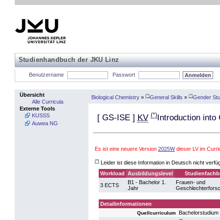
Studienhandbuch der JKU Linz
Benutzername
Passwort
Übersicht
(*)
(*)
Biological Chemistry
»
General Skills
»
Gender Stu
Alle Curricula
Externe Tools
(*)
KUSSS
[
GS-ISE
]
KV
Introduction int
Auwea NG
Es ist eine neuere Version
2025W
dieser LV im Curri
(*)
Leider ist diese Information in Deutsch nicht verfü
Workload
Ausbildungslevel
Studienfachb
B1 - Bachelor 1.
Frauen- und
3 ECTS
Jahr
Geschlechterfors
Detailinformationen
Bachelorstudium
Quellcurriculum