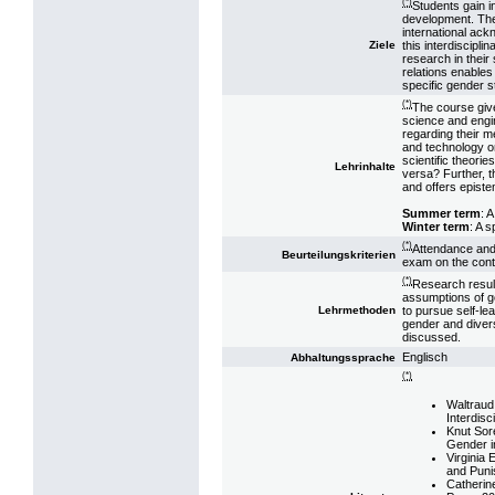
(*)
Students gain i
development. The
international ack
this interdiscipl
Ziele
research in their 
relations enables
specific gender st
(*)
The course give
science and engin
regarding their m
and technology o
scientific theori
Lehrinhalte
versa? Further, 
and offers episte
Summer term
: 
Winter term
: A 
(*)
Attendance and p
Beurteilungskriterien
exam on the conte
(*)
Research resul
assumptions of g
to pursue self-lea
Lehrmethoden
gender and divers
discussed.
Englisch
Abhaltungssprache
(*)
Waltraud
Interdisc
Knut Sor
Gender i
Virginia 
and Puni
Catherin