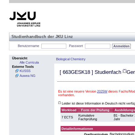
Studienhandbuch der JKU Linz
Benutzername
Passwort
Übersicht
Biological Chemistry
Alle Curricula
Externe Tools
(*)
KUSSS
[
663GESK18
] Studienfach
Gen
Auwea NG
Es ist eine neuere Version
2025W
dieses Fachs/Modu
vorhanden.
(*)
Leider ist diese Information in Deutsch nicht verfü
Workload
Form der Prüfung
Ausbildungs
Kumulative
B1 - Bachelor 
7 ECTS
Fachprüfung
Jahr
Detailinformationen
Bachelorstudium 
Quellcurriculum