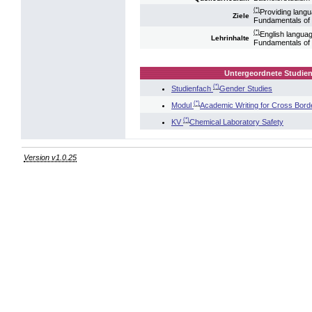
(*)
Providing langu
Ziele
Fundamentals of 
(*)
English languag
Lehrinhalte
Fundamentals of 
Untergeordnete Studien
(*)
Studienfach
Gender Studies
(*)
Modul
Academic Writing for Cross Bord
(*)
KV
Chemical Laboratory Safety
Version v1.0.25