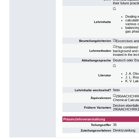
their future prac
(*)
Dealing 
calculati
Lehrinhalte
various 
balancing
gas pha
(*)
Excercises and
Beurteilungskriterien
(*)
This combined l
background and of
Lehrmethoden
treated in the le
Deutsch oder Eng
Abhaltungssprache
(*)
J. A. Ol
Literatur
J. L. Ros
K. V. Lak
Nein
Lehrinhalte wechselnd?
(*)
290AACHCHRK1
Äquivalenzen
Chemical Calcula
Decken ebenfalls
Frühere Varianten
290AACHCHRK17
Präsenzlehrveranstaltung
35
Teilungsziffer
Direktzuteilung
Zuteilungsverfahren