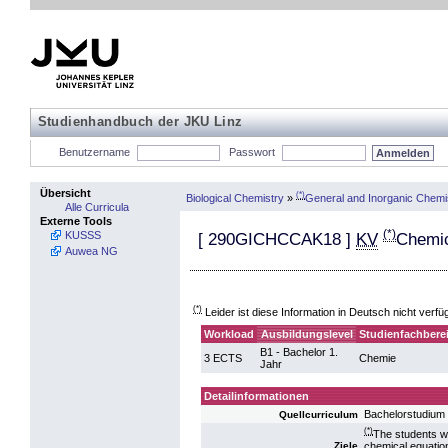
Studienhandbuch der JKU Linz
Benutzername
Passwort
Übersicht
(*)
Biological Chemistry
»
General and Inorganic Chemi
Alle Curricula
Externe Tools
(*)
KUSSS
[
290GICHCCAK18
]
KV
Chemic
Auwea NG
(*)
Leider ist diese Information in Deutsch nicht verfü
Workload
Ausbildungslevel
Studienfachbere
B1 - Bachelor 1.
3 ECTS
Chemie
Jahr
Detailinformationen
Bachelorstudium
Quellcurriculum
(*)
The students wi
chemical equation
Ziele