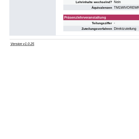
Nein
Lehrinhalte wechselnd?
TM1WIVOREWR: V
Äquivalenzen
Präsenzlehrveranstaltung
-
Teilungsziffer
Direktzuteilung
Zuteilungsverfahren
Version v1.0.25