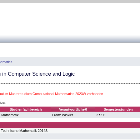
hematics
 in Computer Science and Logic
iculum Masterstudium Computational Mathematics 2023W vorhanden.
gbar.
Studienfachbereich
VerantwortlicheR
Semesterstunden
Mathematik
Franz Winkler
2 SSt
m Technische Mathematik 2014S