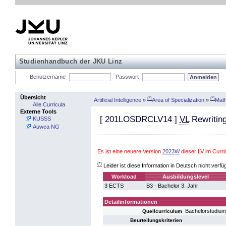
Studienhandbuch der JKU Linz
Benutzername
Passwort
Übersicht
(*)
(*)
Artificial Intelligence
»
Area of Specialization
»
Mat
Alle Curricula
Externe Tools
[
201LOSDRCLV14
]
VL
Rewriting
KUSSS
Auwea NG
Es ist eine neuere Version
2023W
dieser LV im Curr
(*)
Leider ist diese Information in Deutsch nicht verfü
Workload
Ausbildungslevel
3 ECTS
B3 - Bachelor 3. Jahr
Detailinformationen
Bachelorstudiu
Quellcurriculum
Beurteilungskriterien