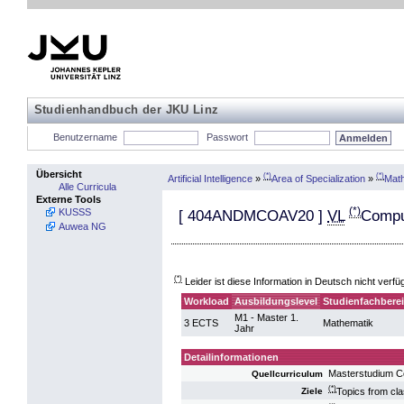
Studienhandbuch der JKU Linz
Benutzername
Passwort
Übersicht
(*)
(*)
Artificial Intelligence
»
Area of Specialization
»
Mat
Alle Curricula
Externe Tools
(*)
KUSSS
[
404ANDMCOAV20
]
VL
Compu
Auwea NG
(*)
Leider ist diese Information in Deutsch nicht verfü
Workload
Ausbildungslevel
Studienfachbere
M1 - Master 1.
3 ECTS
Mathematik
Jahr
Detailinformationen
Masterstudium 
Quellcurriculum
(*)
Topics from cla
Ziele