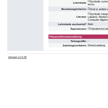
(*)
Symbolic summati
Lehrinhalte
terms
(*)
Oral or written
Beurteilungskriterien
(*)
Symbolic Integr
Labahn); Modern 
Literatur
Computer Algebra
Nein
Lehrinhalte wechselnd?
(*)
TM1WHVOCANA:
Äquivalenzen
Präsenzlehrveranstaltung
-
Teilungsziffer
Direktzuteilung
Zuteilungsverfahren
Version v1.0.25