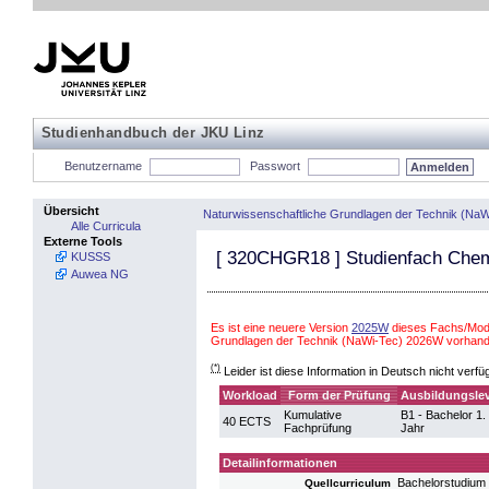
Studienhandbuch der JKU Linz
Benutzername
Passwort
Übersicht
Naturwissenschaftliche Grundlagen der Technik (NaW
Alle Curricula
Externe Tools
[
320CHGR18
] Studienfach Che
KUSSS
Auwea NG
Es ist eine neuere Version
2025W
dieses Fachs/Modu
Grundlagen der Technik (NaWi-Tec) 2026W vorhand
(*)
Leider ist diese Information in Deutsch nicht verfü
Workload
Form der Prüfung
Ausbildungslev
Kumulative
B1 - Bachelor 1.
40 ECTS
Fachprüfung
Jahr
Detailinformationen
Bachelorstudium
Quellcurriculum