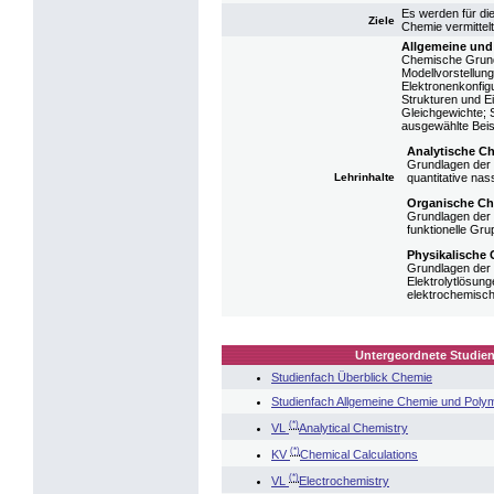
Es werden für di
Ziele
Chemie vermittelt
Allgemeine und
Chemische Grundb
Modellvorstellun
Elektronenkonfig
Strukturen und 
Gleichgewichte; 
ausgewählte Beis
Analytische C
Grundlagen der 
Lehrinhalte
quantitative nas
Organische C
Grundlagen der 
funktionelle Gr
Physikalische
Grundlagen der 
Elektrolytlösun
elektrochemische
Untergeordnete Studien
Studienfach Überblick Chemie
Studienfach Allgemeine Chemie und Pol
(*)
VL
Analytical Chemistry
(*)
KV
Chemical Calculations
(*)
VL
Electrochemistry