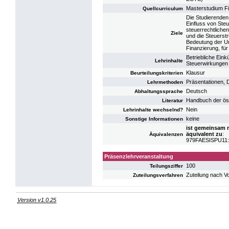
Masterstudium F
Quellcurriculum
Die Studierenden 
Einfluss von Ste
steuerrechtlich
Ziele
und die Steuerst
Bedeutung der U
Finanzierung, fü
Betriebliche Ei
Lehrinhalte
Steuerwirkungen 
Klausur
Beurteilungskriterien
Präsentationen, 
Lehrmethoden
Deutsch
Abhaltungssprache
Handbuch der öst
Literatur
Nein
Lehrinhalte wechselnd?
keine
Sonstige Informationen
ist gemeinsam m
äquivalent zu
:
Äquivalenzen
979FAESISPU11: I
Präsenzlehrveranstaltung
100
Teilungsziffer
Zuteilung nach V
Zuteilungsverfahren
Version v1.0.25