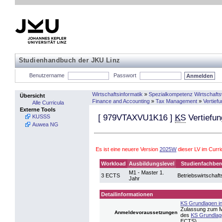
Studienhandbuch der JKU Linz
Benutzername
Passwort
Wirtschaftsinformatik
»
Spezialkompetenz Wirtschaft
Übersicht
Finance and Accounting
»
Tax Management
»
Vertief
Alle Curricula
Externe Tools
[
979VTAXVU1K16
]
KS
Vertiefun
KUSSS
Auwea NG
Es ist eine neuere Version
2025W
dieser LV im Curr
Workload
Ausbildungslevel
Studienfachber
M1 - Master 1.
3 ECTS
Betriebswirtschaft
Jahr
Detailinformationen
KS Grundlagen i
Zulassung zum M
Anmeldevoraussetzungen
des
KS Grundlag
ECTS)