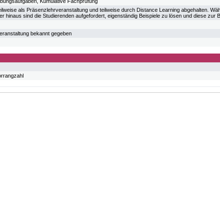
Übungsaufgaben, Kumulative Fachprüfung
eilweise als Präsenzlehrveranstaltung und teilweise durch Distance Learning abgehalten. Wä
er hinaus sind die Studierenden aufgefordert, eigenständig Beispiele zu lösen und diese zu
veranstaltung bekannt gegeben
orrangzahl