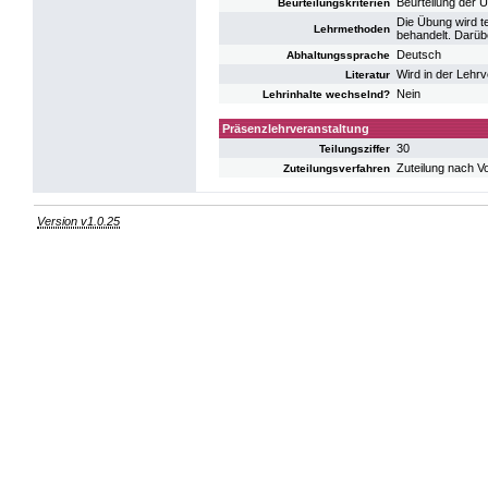
Beurteilung der 
Beurteilungskriterien
Die Übung wird t
Lehrmethoden
behandelt. Darüb
Deutsch
Abhaltungssprache
Wird in der Lehr
Literatur
Nein
Lehrinhalte wechselnd?
Präsenzlehrveranstaltung
30
Teilungsziffer
Zuteilung nach V
Zuteilungsverfahren
Version v1.0.25