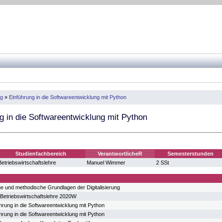
ng
»
Einführung in die Softwareentwicklung mit Python
g in die Softwareentwicklung mit Python
Studienfachbereich
VerantwortlicheR
Semesterstunden
Betriebswirtschaftslehre
Manuel Wimmer
2 SSt
e und methodische Grundlagen der Digitalisierung
Betriebswirtschaftslehre 2020W
hrung in die Softwareentwicklung mit Python
hrung in die Softwareentwicklung mit Python