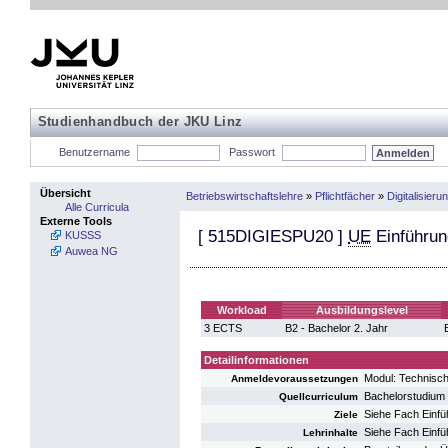
Studienhandbuch der JKU Linz
Benutzername
Passwort
Übersicht
Betriebswirtschaftslehre
»
Pflichtfächer
»
Digitalisieru
Alle Curricula
Externe Tools
[
515DIGIESPU20
]
UE
Einführun
KUSSS
Auwea NG
Workload
Ausbildungslevel
3 ECTS
B2 - Bachelor 2. Jahr
Detailinformationen
Modul: Technisch
Anmeldevoraussetzungen
Bachelorstudium 
Quellcurriculum
Siehe Fach Einfü
Ziele
Siehe Fach Einfü
Lehrinhalte