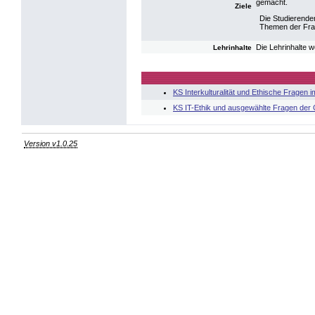
gemacht.
Ziele
Die Studierende
Themen der Fra
Die Lehrinhalte w
Lehrinhalte
KS Interkulturalität und Ethische Fragen
KS IT-Ethik und ausgewählte Fragen der
Version v1.0.25