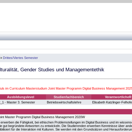
»
Drittes/Viertes Semester
lturalität, Gender Studies und Managementethik
ls im Curriculum Masterstudium Joint Master Programm Digital Business Management 20
Ausbildungslevel
Studienfachbereich
VerantwortlicheR
_1 - Master 3. Semester
Betriebswirtschaftslehre
Elisabeth Katzlinger-Felhofe
oint Master Programm Digital Business Management 2020W
erwerben die Fähigkeit, bei ethischen Problemstellungen im Digital Business und im wissensc
owie gut begründete Antworten zu entwickeln. Die Studierenden erwerben Kenntnisse über an
ilisiert für die Interaktion mit Kulturen. Sie werden mit den Grundsätzen und Herausforderun