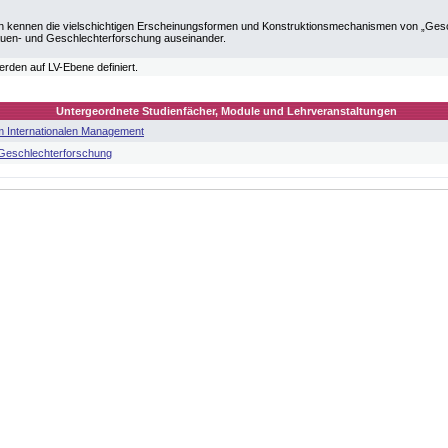
n kennen die vielschichtigen Erscheinungsformen und Konstruktionsmechanismen von „Gesc
uen- und Geschlechterforschung auseinander.
erden auf LV-Ebene definiert.
Untergeordnete Studienfächer, Module und Lehrveranstaltungen
 im Internationalen Management
 Geschlechterforschung