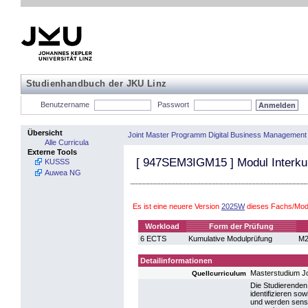
Studienhandbuch der JKU Linz
Benutzername
Passwort
Übersicht
Joint Master Programm Digital Business Management
Alle Curricula
Externe Tools
[
947SEM3IGM15
] Modul Interku
KUSSS
Auwea NG
Es ist eine neuere Version
2025W
dieses Fachs/Modu
Workload
Form der Prüfung
6 ECTS
Kumulative Modulprüfung
M2
Detailinformationen
Masterstudium J
Quellcurriculum
Die Studierenden 
identifizieren s
und werden sensib