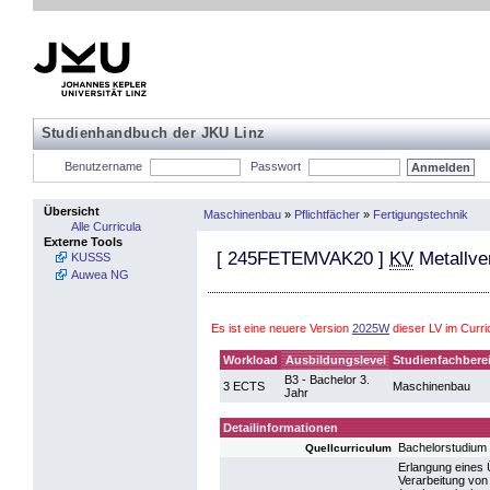
Studienhandbuch der JKU Linz
Benutzername
Passwort
Übersicht
Maschinenbau
»
Pflichtfächer
»
Fertigungstechnik
Alle Curricula
Externe Tools
[
245FETEMVAK20
]
KV
Metallve
KUSSS
Auwea NG
Es ist eine neuere Version
2025W
dieser LV im Curr
Workload
Ausbildungslevel
Studienfachbere
B3 - Bachelor 3.
3 ECTS
Maschinenbau
Jahr
Detailinformationen
Bachelorstudiu
Quellcurriculum
Erlangung eines Ü
Verarbeitung von