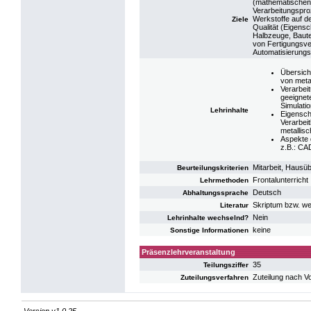
(mathematischen)
Verarbeitungspro
Werkstoffe auf d
Ziele
Qualität (Eigens
Halbzeuge, Baute
von Fertigungsve
Automatisierungs
Übersich
von meta
Verarbei
geeignet
Simulati
Lehrinhalte
Eigensch
Verarbei
metallis
Aspekte 
z.B.: CAD
Mitarbeit, Hausü
Beurteilungskriterien
Frontalunterricht
Lehrmethoden
Deutsch
Abhaltungssprache
Skriptum bzw. we
Literatur
Nein
Lehrinhalte wechselnd?
keine
Sonstige Informationen
Präsenzlehrveranstaltung
35
Teilungsziffer
Zuteilung nach V
Zuteilungsverfahren
Version v1.0.25