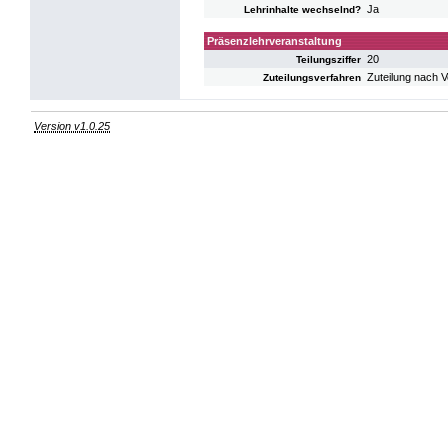
Ja
Lehrinhalte wechselnd?
Präsenzlehrveranstaltung
20
Teilungsziffer
Zuteilung nach 
Zuteilungsverfahren
Version v1.0.25