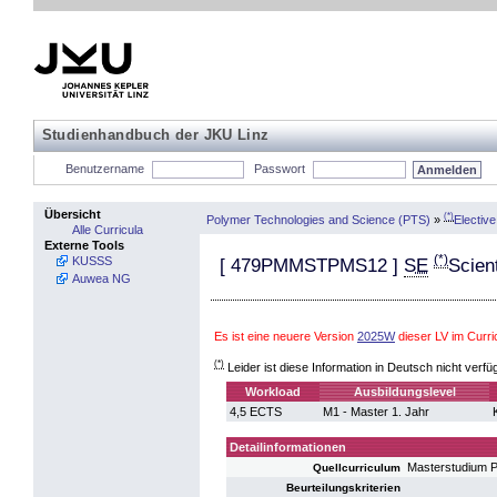
Studienhandbuch der JKU Linz
Benutzername
Passwort
Übersicht
(*)
Polymer Technologies and Science (PTS)
»
Electiv
Alle Curricula
Externe Tools
(*)
KUSSS
[
479PMMSTPMS12
]
SE
Scient
Auwea NG
Es ist eine neuere Version
2025W
dieser LV im Curr
(*)
Leider ist diese Information in Deutsch nicht verfü
Workload
Ausbildungslevel
4,5 ECTS
M1 - Master 1. Jahr
Detailinformationen
Masterstudium 
Quellcurriculum
Beurteilungskriterien