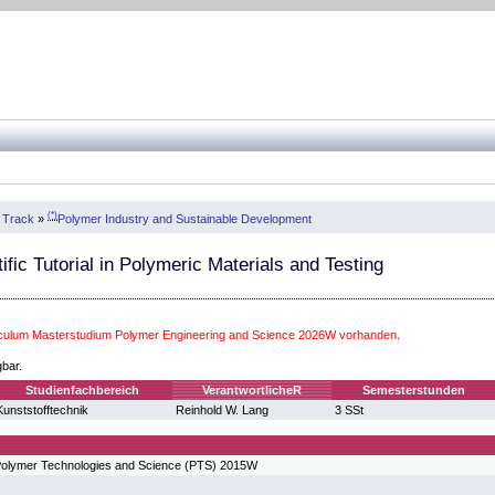
(*)
e Track
»
Polymer Industry and Sustainable Development
ific Tutorial in Polymeric Materials and Testing
iculum Masterstudium Polymer Engineering and Science 2026W vorhanden.
gbar.
Studienfachbereich
VerantwortlicheR
Semesterstunden
Kunststofftechnik
Reinhold W. Lang
3 SSt
Polymer Technologies and Science (PTS) 2015W