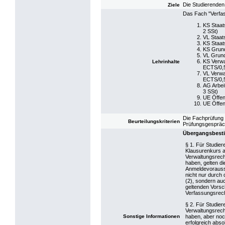
Die Studierenden
Ziele
Das Fach "Verfas
KS Staat
2 SSt)
VL Staat
KS Staat
KS Grund
VL Grund
KS Verwa
Lehrinhalte
ECTS/0,5
VL Verwa
ECTS/0,5
AG Arbei
3 SSt)
UE Öffen
UE Öffen
Die Fachprüfung 
Beurteilungskriterien
Prüfungsgespräch
Übergangsbesti
§ 1. Für Studie
Klausurenkurs 
Verwaltungsrecht
haben, gelten d
Anmeldevorauss
nicht nur durch 
(2), sondern auc
geltenden Vorsc
Verfassungsrech
§ 2. Für Studier
Verwaltungsrecht
Sonstige Informationen
haben, aber noc
erfolgreich abso