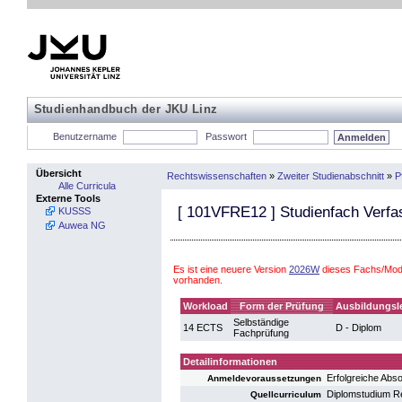
Studienhandbuch der JKU Linz
Benutzername
Passwort
Übersicht
Rechtswissenschaften
»
Zweiter Studienabschnitt
»
P
Alle Curricula
Externe Tools
[
101VFRE12
] Studienfach Verf
KUSSS
Auwea NG
Es ist eine neuere Version
2026W
dieses Fachs/Mod
vorhanden.
Workload
Form der Prüfung
Ausbildungsl
Selbständige
14 ECTS
D - Diplom
Fachprüfung
Detailinformationen
Erfolgreiche Abso
Anmeldevoraussetzungen
Diplomstudium R
Quellcurriculum