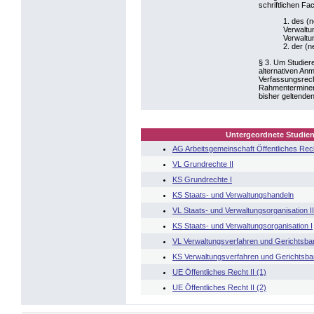
schriftlichen Fa
1. des (
Verwaltu
Verwaltu
2. der (n
§ 3. Um Studiere
alternativen An
Verfassungsrech
Rahmenterminen 
bisher geltenden
Untergeordnete Studien
AG Arbeitsgemeinschaft Öffentliches Rech
VL Grundrechte II
KS Grundrechte I
KS Staats- und Verwaltungshandeln
VL Staats- und Verwaltungsorganisation II
KS Staats- und Verwaltungsorganisation I
VL Verwaltungsverfahren und Gerichtsbark
KS Verwaltungsverfahren und Gerichtsbark
UE Öffentliches Recht II (1)
UE Öffentliches Recht II (2)