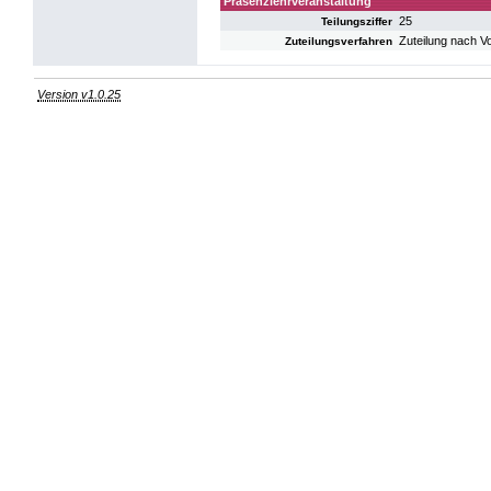
Präsenzlehrveranstaltung
25
Teilungsziffer
Zuteilung nach V
Zuteilungsverfahren
Version v1.0.25