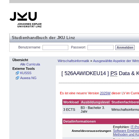
Studienhandbuch der JKU Linz
Benutzername
Passwort
Übersicht
Wirtschaftsinformatik
»
Ausgewählte Aspekte der Wirts
Alle Curricula
Externe Tools
[
526AAWIDKEU14
]
PS
Data & K
KUSSS
Auwea NG
Es ist eine neuere Version
2025W
dieser LV im Curr
Workload
Ausbildungslevel
Studienfachbere
B3 - Bachelor 3.
3 ECTS
Wirtschaftsinforma
Jahr
Detailinformationen
Empfohlen:
IT-Pr
Software Enginee
Anmeldevoraussetzungen
Methoden und Ko