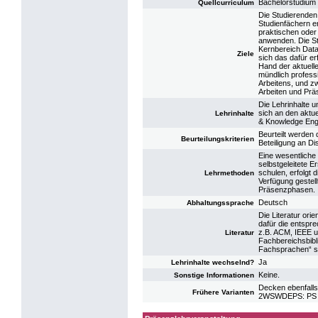
Bachelorstudium 
Quellcurriculum
Die Studierenden
Studienfächern e
praktischen oder
anwenden. Die St
Kernbereich Data
Ziele
sich das dafür e
Hand der aktuelle
mündlich profess
Arbeitens, und zw
Arbeiten und Prä
Die Lehrinhalte 
sich an den aktu
Lehrinhalte
& Knowledge Engi
Beurteilt werden 
Beurteilungskriterien
Beteiligung an D
Eine wesentliche 
selbstgeleitete 
schulen, erfolgt
Lehrmethoden
Verfügung gestel
Präsenzphasen.
Deutsch
Abhaltungssprache
Die Literatur or
dafür die entspre
z.B. ACM, IEEE u
Literatur
Fachbereichsbibli
Fachsprachen“ sow
Ja
Lehrinhalte wechselnd?
Keine.
Sonstige Informationen
Decken ebenfalls
Frühere Varianten
2WSWDEPS: PS D