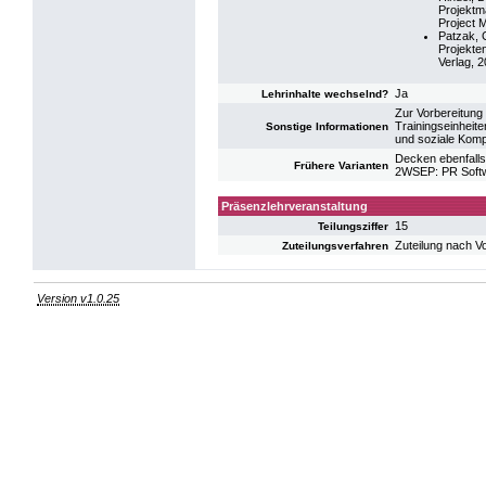
Projektm
Project 
Patzak, 
Projekten
Verlag, 2
Ja
Lehrinhalte wechselnd?
Zur Vorbereitung
Trainingseinheit
Sonstige Informationen
und soziale Kom
Decken ebenfalls
Frühere Varianten
2WSEP: PR Softw
Präsenzlehrveranstaltung
15
Teilungsziffer
Zuteilung nach V
Zuteilungsverfahren
Version v1.0.25