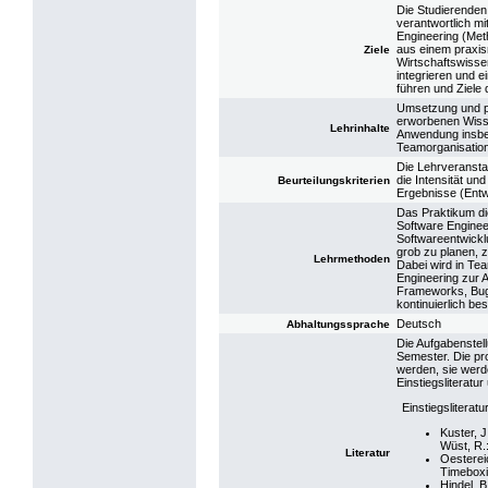
Die Studierenden 
verantwortlich mi
Engineering (Met
aus einem praxis
Ziele
Wirtschaftswisse
integrieren und e
führen und Ziele
Umsetzung und p
erworbenen Wisse
Lehrinhalte
Anwendung insbes
Teamorganisatio
Die Lehrveransta
die Intensität und
Beurteilungskriterien
Ergebnisse (Entw
Das Praktikum d
Software Enginee
Softwareentwickl
grob zu planen, z
Lehrmethoden
Dabei wird in T
Engineering zur 
Frameworks, Bug
kontinuierlich b
Deutsch
Abhaltungssprache
Die Aufgabenstel
Semester. Die pr
werden, sie werde
Einstiegsliteratur
Einstiegsliteratur
Kuster, J
Wüst, R.
Literatur
Oesterei
Timeboxin
Hindel, B