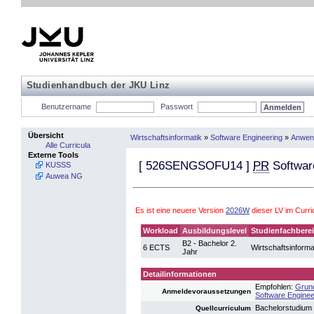
Studienhandbuch der JKU Linz
Benutzername
Passwort
Übersicht
Wirtschaftsinformatik
»
Software Engineering
»
Anwend
Alle Curricula
Externe Tools
[
526SENGSOFU14
]
PR
Softwar
KUSSS
Auwea NG
Es ist eine neuere Version
2026W
dieser LV im Curr
Workload
Ausbildungslevel
Studienfachbere
B2 - Bachelor 2.
6 ECTS
Wirtschaftsinforma
Jahr
Detailinformationen
Empfohlen:
Grund
Anmeldevoraussetzungen
Software Enginee
Bachelorstudium 
Quellcurriculum