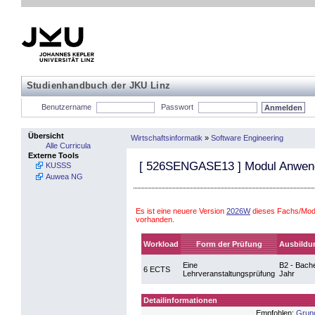
Studienhandbuch der JKU Linz
Benutzername
Passwort
Übersicht
Wirtschaftsinformatik
»
Software Engineering
Alle Curricula
Externe Tools
[
526SENGASE13
] Modul Anwen
KUSSS
Auwea NG
Es ist eine neuere Version
2026W
dieses Fachs/Modu
vorhanden.
Workload
Form der Prüfung
Ausbildu
Eine
B2 - Bache
6 ECTS
Lehrveranstaltungsprüfung
Jahr
Detailinformationen
Empfohlen:
Grund