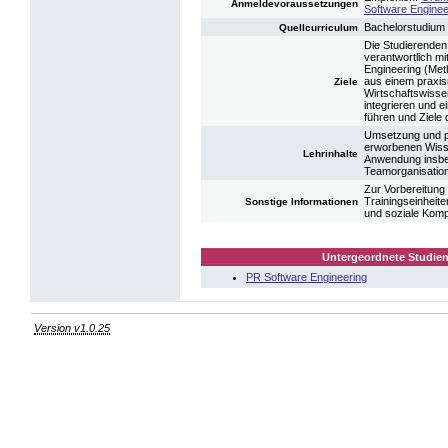
Anmeldevoraussetzungen
Software Enginee
Bachelorstudium 
Quellcurriculum
Die Studierenden 
verantwortlich mi
Engineering (Met
aus einem praxis
Ziele
Wirtschaftswisse
integrieren und e
führen und Ziele
Umsetzung und p
erworbenen Wisse
Lehrinhalte
Anwendung insbes
Teamorganisatio
Zur Vorbereitung
Trainingseinheit
Sonstige Informationen
und soziale Kom
Untergeordnete Studien
PR Software Engineering
Version v1.0.25