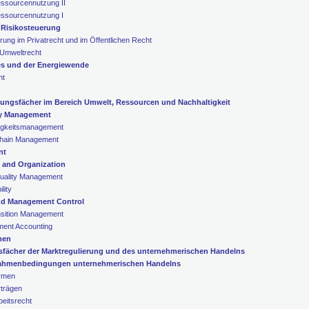
essourcennutzung II
essourcennutzung I
 Risikosteuerung
ung im Privatrecht und im Öffentlichen Recht
 Umweltrecht
es und der Energiewende
ht
efungsfächer im Bereich Umwelt, Ressourcen und Nachhaltigkeit
ty Management
igkeitsmanagement
Chain Management
nt
 and Organization
uality Management
lity
 and Management Control
nsition Management
ment Accounting
men
gsfächer der Marktregulierung und des unternehmerischen Handelns
e Rahmenbedingungen unternehmerischen Handelns
ormen
rträgen
beitsrecht