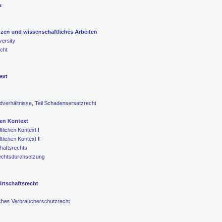
s
nzen und wissenschaftliches Arbeiten
ersity
cht
ext
dverhältnisse, Teil Schadensersatzrecht
hen Kontext
tlichen Kontext I
tlichen Kontext II
haftsrechts
echtsdurchsetzung
irtschaftsrecht
ches Verbraucherschutzrecht