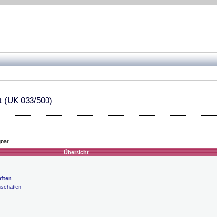
t (UK 033/500)
gbar.
Übersicht
aften
nschaften