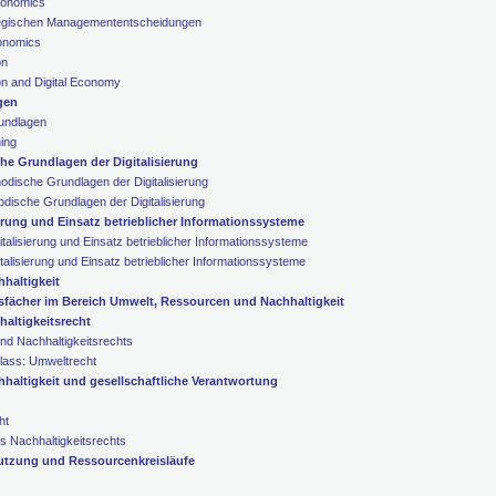
conomics
tegischen Managemententscheidungen
conomics
on
on and Digital Economy
gen
rundlagen
ning
e Grundlagen der Digitalisierung
dische Grundlagen der Digitalisierung
dische Grundlagen der Digitalisierung
rung und Einsatz betrieblicher Informationssysteme
alisierung und Einsatz betrieblicher Informationssysteme
alisierung und Einsatz betrieblicher Informationssysteme
hhaltigkeit
sfächer im Bereich Umwelt, Ressourcen und Nachhaltigkeit
altigkeitsrecht
nd Nachhaltigkeitsrechts
Class: Umweltrecht
haltigkeit und gesellschaftliche Verantwortung
ht
s Nachhaltigkeitsrechts
utzung und Ressourcenkreisläufe