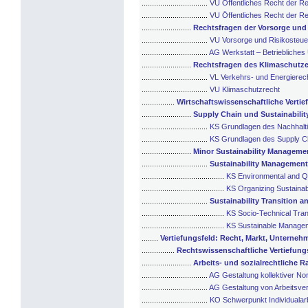
................................
VU Öffentliches Recht der R
................................
VU Öffentliches Recht der R
........................
Rechtsfragen der Vorsorge und
................................
VU Vorsorge und Risikosteuer
................................
AG Werkstatt – Betriebliches
........................
Rechtsfragen des Klimaschutz
................................
VL Verkehrs- und Energierec
................................
VU Klimaschutzrecht
................
Wirtschaftswissenschaftliche Verti
........................
Supply Chain und Sustainabili
................................
KS Grundlagen des Nachhalt
................................
KS Grundlagen des Supply 
........................
Minor Sustainability Manageme
................................
Sustainability Management
........................................
KS Environmental and Q
........................................
KS Organizing Sustainabi
................................
Sustainability Transition
........................................
KS Socio-Technical Tra
........................................
KS Sustainable Manage
........
Vertiefungsfeld: Recht, Markt, Unterneh
................
Rechtswissenschaftliche Vertiefun
........................
Arbeits- und sozialrechtlich
................................
AG Gestaltung kollektiver N
................................
AG Gestaltung von Arbeitsve
................................
KO Schwerpunkt Individualar