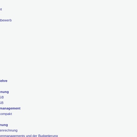
ht
ttbewerb
lehre
hnung
UGB
UGB
ermanagement
kompakt
hnung
tenrechnung
tenmanagements und der Budgetierung