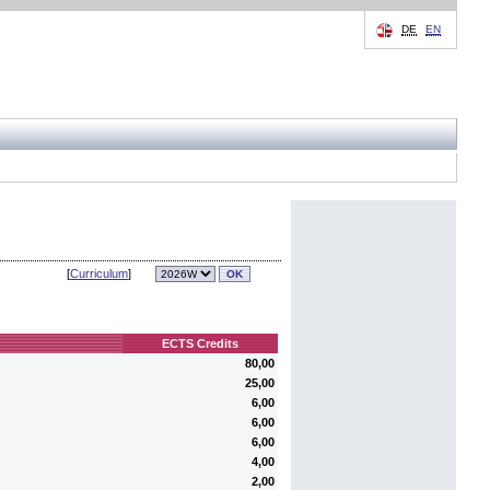
DE
EN
[
Curriculum
]
ECTS Credits
80,00
25,00
6,00
6,00
6,00
4,00
2,00