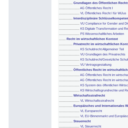
................
Grundlagen des Öffentlichen Recht
........................
AG Öffentliches Recht I
........................
VL Öffentliches Recht I für WiJus
................
Interdisziplinäre Schlüsselkompete
........................
VU Compliance for Gender and Div
........................
KS Digitale Transformation und Re
........................
PS Wissenschaftliches Arbeiten
........
Recht im wirtschaftlichen Kontext
................
Privatrecht im wirtschaftlichen Kont
........................
KS Schuldrecht Allgemeiner Teil
........................
VU Grundlagen des Privatrechts
........................
KS Schuldrecht/Gesetzliche Schul
........................
VU Vertragsgestaltung
................
Öffentliches Recht im wirtschaftlic
........................
AG Öffentliches Recht im wirtschaf
........................
AG Öffentliches Recht im wirtschaf
........................
KS System des öffentlichen Wirtsc
........................
KS Wirtschaftsgrundrechte und R
................
Wirtschaftsstrafrecht
........................
VL Wirtschaftsstrafrecht
................
Europäisches und Internationales W
........................
VL Europarecht
........................
VL EU-Binnenmarkt und Europäis
................
Steuerrecht
........................
VL Steuerrecht