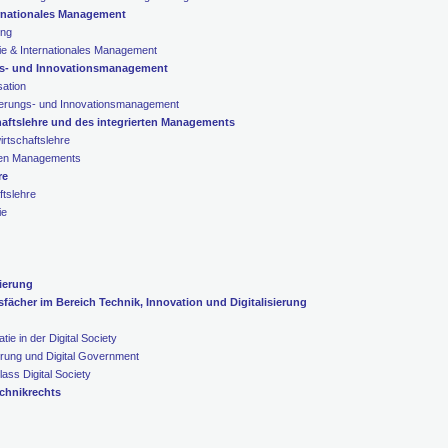
ernationales Management
ing
gie & Internationales Management
gs- und Innovationsmanagement
sation
derungs- und Innovationsmanagement
haftslehre und des integrierten Managements
rtschaftslehre
rten Managements
re
ftslehre
ie
sierung
fächer im Bereich Technik, Innovation und Digitalisierung
e in der Digital Society
erung und Digital Government
lass Digital Society
chnikrechts