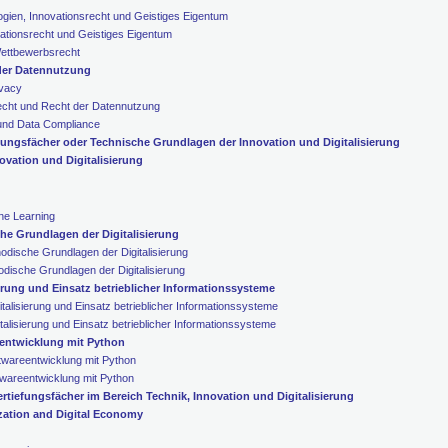
gien, Innovationsrecht und Geistiges Eigentum
ationsrecht und Geistiges Eigentum
ettbewerbsrecht
der Datennutzung
ivacy
echt und Recht der Datennutzung
und Data Compliance
efungsfächer oder Technische Grundlagen der Innovation und Digitalisierung
vation und Digitalisierung
ine Learning
e Grundlagen der Digitalisierung
dische Grundlagen der Digitalisierung
dische Grundlagen der Digitalisierung
rung und Einsatz betrieblicher Informationssysteme
alisierung und Einsatz betrieblicher Informationssysteme
alisierung und Einsatz betrieblicher Informationssysteme
eentwicklung mit Python
ftwareentwicklung mit Python
ftwareentwicklung mit Python
rtiefungsfächer im Bereich Technik, Innovation und Digitalisierung
zation and Digital Economy