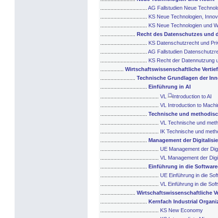
................................
AG Fallstudien Neue Technolo
................................
KS Neue Technologien, Innov
................................
KS Neue Technologien und W
........................
Recht des Datenschutzes und 
................................
KS Datenschutzrecht und Pr
................................
AG Fallstudien Datenschutzr
................................
KS Recht der Datennutzung 
................
Wirtschaftswissenschaftliche Verti
........................
Technische Grundlagen der Inno
................................
Einführung in AI
(*)
........................................
VL
Introduction to AI
........................................
VL Introduction to Mach
................................
Technische und methodisch
........................................
VL Technische und metho
........................................
IK Technische und metho
................................
Management der Digitalisie
........................................
UE Management der Digit
........................................
VL Management der Digit
................................
Einführung in die Softwar
........................................
UE Einführung in die So
........................................
VL Einführung in die So
........................
Wirtschaftswissenschaftliche Ve
................................
Kernfach Industrial Organi
........................................
KS New Economy