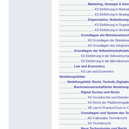
................................
Marketing, Strategie & Int
........................................
KS Einführung in Market
........................................
KS Einführung in Strate
................................
Organisation, Veränderun
........................................
KS Einführung in Organi
........................................
KS Einführung in Verän
........................
Grundlagen der Betriebswirtsc
................................
KS Grundlagen der Betriebswi
................................
KS Grundlagen des integrie
................
Grundlagen der Volkswirtschaftsleh
........................
KS Einführung in die Volkswirtscha
........................
KS Einführung in die Mikroökonom
................
Law and Economics
........................
KS Law and Economics
Vertiefungsfelder
........
Vertiefungsfeld: Recht, Technik, Digitali
................
Rechtswissenschaftliche Vertiefungs
........................
Digital Society und Recht
................................
KS Grundrechte und Demokrati
................................
KS Recht der Plattformreguli
................................
SE Law in Practice/Court in C
........................
Grundlagen und System des Te
................................
AG Fallstudien Technikrecht
................................
KS Technikrecht
........................
Neue Technologien und Recht