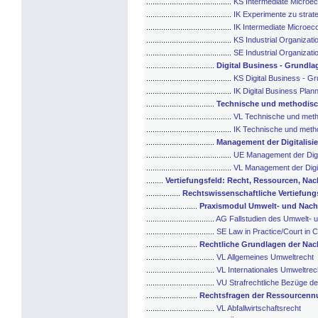
........................................
KS Intermediate Microe
........................................
IK Experimente zu stra
........................................
IK Intermediate Microe
........................................
KS Industrial Organizati
........................................
SE Industrial Organizati
................................
Digital Business - Grundla
........................................
KS Digital Business - G
........................................
IK Digital Business Plan
................................
Technische und methodisch
........................................
VL Technische und metho
........................................
IK Technische und metho
................................
Management der Digitalisie
........................................
UE Management der Digit
........................................
VL Management der Digit
........
Vertiefungsfeld: Recht, Ressourcen, Nac
................
Rechtswissenschaftliche Vertiefung
........................
Praxismodul Umwelt- und Nachh
................................
AG Fallstudien des Umwelt- u
................................
SE Law in Practice/Court in 
........................
Rechtliche Grundlagen der Nach
................................
VL Allgemeines Umweltrecht
................................
VL Internationales Umweltrec
................................
VU Strafrechtliche Bezüge de
........................
Rechtsfragen der Ressourcenn
................................
VL Abfallwirtschaftsrecht