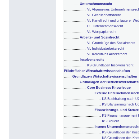
................
Unternehmensrecht
........................
VL Allgemeines Unternehmensrec
........................
VL Gesellschaftsrecht
........................
VL Kartellrecht und unlauterer We
........................
UE Unternehmensrecht
........................
VL Wertpapierrecht
................
Arbeits- und Sozialrecht
........................
VL Grundzüge des Sozialrechts
........................
VL Individualarbeitsrecht
........................
VL Kollektives Arbeitsrecht
................
Insolvenzrecht
........................
KS Grundlagen Insolvenzrecht
Pflichtfächer Wirtschaftswissenschaften
........
Grundlagen Wirtschaftswissenschaften
................
Grundlagen der Betriebswirtschafts
........................
Core Business Knowledge
................................
Externe Unternehmensrec
........................................
KS Buchhaltung nach 
........................................
KS Bilanzierung nach 
................................
Finanzierungs- und Steu
........................................
KS Finanzmanagement 
........................................
KS Steuern
................................
Interne Unternehmensrec
........................................
KS Grundlagen der Kos
........................................
KS Grundlagen des Kos