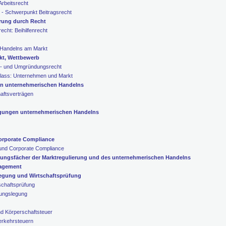
rbeitsrecht
 - Schwerpunkt Beitragsrecht
rung durch Recht
echt: Beihilfenrecht
 Handelns am Markt
kt, Wettbewerb
ts- und Umgründungsrecht
 Class: Unternehmen und Markt
en unternehmerischen Handelns
aftsverträgen
gungen unternehmerischen Handelns
orporate Compliance
und Corporate Compliance
efungsfächer der Marktregulierung und des unternehmerischen Handelns
nagement
legung und Wirtschaftsprüfung
schaftsprüfung
nungslegung
d Körperschaftsteuer
erkehrsteuern