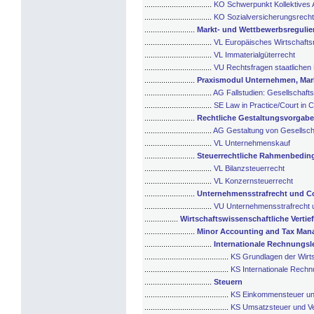
................................
KO Schwerpunkt Kollektives A
................................
KO Sozialversicherungsrecht
........................
Markt- und Wettbewerbsregulie
................................
VL Europäisches Wirtschaftsr
................................
VL Immaterialgüterrecht
................................
VU Rechtsfragen staatlichen
........................
Praxismodul Unternehmen, Mar
................................
AG Fallstudien: Gesellschaf
................................
SE Law in Practice/Court in
........................
Rechtliche Gestaltungsvorgab
................................
AG Gestaltung von Gesellsch
................................
VL Unternehmenskauf
........................
Steuerrechtliche Rahmenbedin
................................
VL Bilanzsteuerrecht
................................
VL Konzernsteuerrecht
........................
Unternehmensstrafrecht und C
................................
VU Unternehmensstrafrecht 
................
Wirtschaftswissenschaftliche Verti
........................
Minor Accounting and Tax Ma
................................
Internationale Rechnungs
........................................
KS Grundlagen der Wirt
........................................
KS Internationale Rech
................................
Steuern
........................................
KS Einkommensteuer un
........................................
KS Umsatzsteuer und V