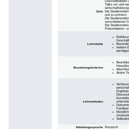
Geschäftsleben u
Talks vor und na
wirtschaftsbezog
Die Studierenden
Ziele
und zu erörtern.
Die Studierenden 
verschiedenen Ge
Die Studierenden 
Präsentations- u
Einführu
Geschäft
Besonder
Lehrinhalte
weitere 
wichtige
Beurteilu
Hausübu
Beurteilungskriterien
Abschlus
Aktive T
Verfasse
wirtscha
Ergebnis
Diskussi
Kursteil
unterstü
Lehrmethoden
Dokumenti
Feedbac
Mündlich
strukturi
Selbstän
Russisch
Abhaltungssprache