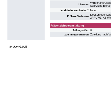
Wirtschaftsrussi
Literatur
Saprykina Elena e
Nein
Lehrinhalte wechselnd?
Decken ebenfalls
Frühere Varianten
2FRUW1: KS Wirt
Präsenzlehrveranstaltung
30
Teilungsziffer
Zuteilung nach V
Zuteilungsverfahren
Version v1.0.25