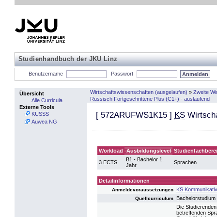
Studienhandbuch der JKU Linz
Benutzername
Passwort
Wirtschaftswissenschaften (ausgelaufen)
»
Zweite Wi
Übersicht
Russisch Fortgeschrittene Plus (C1+) - auslaufend
Alle Curricula
Externe Tools
[
572ARUFWS1K15
]
KS
Wirtscha
KUSSS
Auwea NG
Workload
Ausbildungslevel
Studienfachbere
B1 - Bachelor 1.
3 ECTS
Sprachen
Jahr
Detailinformationen
KS Kommunikative
Anmeldevoraussetzungen
Bachelorstudium
Quellcurriculum
Die Studierenden
betreffenden Spr