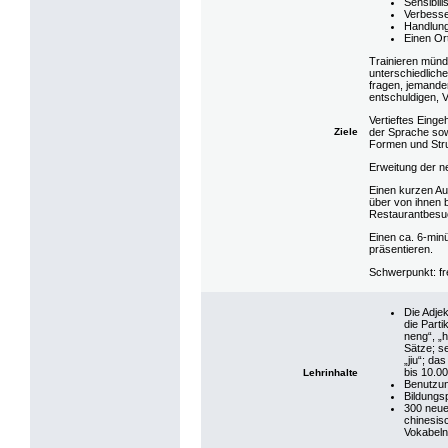
Sensibil
Verbesse
Handlung
Einen Or
Trainieren münd
unterschiedliche
fragen, jemande
entschuldigen, 
Vertieftes Eing
Ziele
der Sprache sow
Formen und Str
Erweitung der n
Einen kurzen Au
über von ihnen 
Restaurantbesuch
Einen ca. 6-minü
präsentieren.
Schwerpunkt: fr
Die Adjek
die Parti
neng“, „h
Sätze; s
„jiu“; d
bis 10.0
Lehrinhalte
Benutzun
Bildungs
300 neue
chinesis
Vokabeln