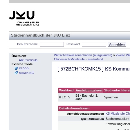
Studienhandbuch der JKU Linz
Benutzername
Passwort
Wirtschaftswissenschaften (ausgelaufen)
»
Zweite Wi
Übersicht
Chinesisch Mittelstufe - auslaufend
Alle Curricula
Externe Tools
[
572BCHFKOMK15
]
KS
Kommunik
KUSSS
Auwea NG
Workload
Ausbildungslevel
Studienfachbere
B1 - Bachelor 1.
6 ECTS
Sprachen
Jahr
Detailinformationen
KS Mittelstufe Ch
Anmeldevoraussetzungen
Bachelorstudium
Quellcurriculum
Entwicklung eine