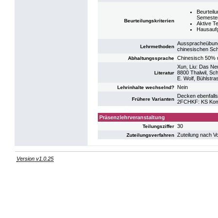
Beurteil
Semeste
Beurteilungskriterien
Aktive T
Hausauf
Ausspracheübung
Lehrmethoden
chinesischen Sch
Chinesisch 50%
Abhaltungssprache
Xun, Liu: Das Ne
8800 Thalwil, Sc
Literatur
E. Wolf, Bühlstr
Nein
Lehrinhalte wechselnd?
Decken ebenfalls
Frühere Varianten
2FCHKF: KS Komm
Präsenzlehrveranstaltung
30
Teilungsziffer
Zuteilung nach V
Zuteilungsverfahren
Version v1.0.25