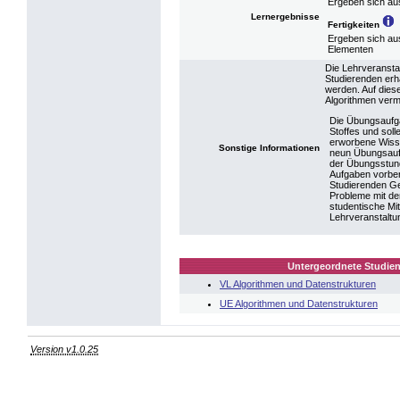
Ergeben sich au
Lernergebnisse
Fertigkeiten
Ergeben sich au
Elementen
Die Lehrveransta
Studierenden erha
werden. Auf dies
Algorithmen vermi
Die Übungsaufga
Stoffes und soll
erworbene Wisse
Sonstige Informationen
neun Übungsauf
der Übungsstun
Aufgaben vorber
Studierenden Gel
Probleme mit den
studentische Mit
Lehrveranstaltun
Untergeordnete Studien
VL Algorithmen und Datenstrukturen
UE Algorithmen und Datenstrukturen
Version v1.0.25