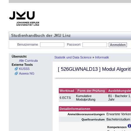
Studienhandbuch der JKU Linz
Benutzername
Passwort
Übersicht
Statistik und Data Science
»
Informatik
Alle Curricula
Externe Tools
[
526GLWNALD13
] Modul Algori
KUSSS
Auwea NG
Workload
Form der Prüfung
Ausbildungsle
Kumulative
B1 - Bachelor 1.
6 ECTS
Modulprüfung
Jahr
Detailinformationen
Erwartete Vorken
Anmeldevoraussetzungen
Bachelorstudium 
Quellcurriculum
Kompetenzen