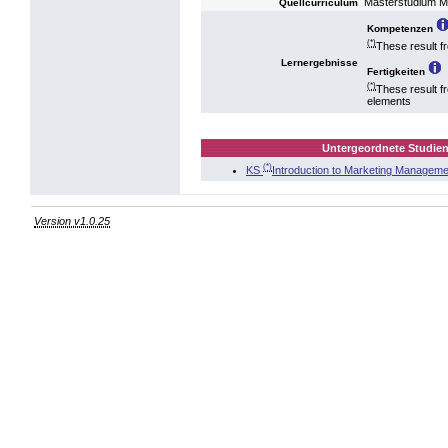
Masterstudium 
Quellcurriculum
Kompetenzen
(*)
These result f
Lernergebnisse
Fertigkeiten
(*)
These result f
elements
Untergeordnete Studien
(*)
KS
Introduction to Marketing Manageme
Version v1.0.25