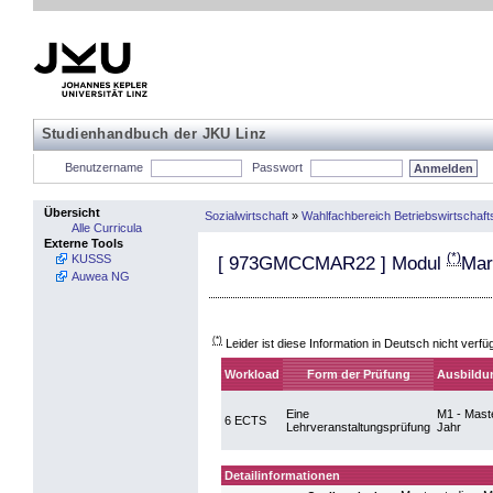
Studienhandbuch der JKU Linz
Benutzername
Passwort
Übersicht
Sozialwirtschaft
»
Wahlfachbereich Betriebswirtschaft
Alle Curricula
Externe Tools
(*)
KUSSS
[
973GMCCMAR22
] Modul
Mar
Auwea NG
(*)
Leider ist diese Information in Deutsch nicht verfü
Workload
Form der Prüfung
Ausbildu
Eine
M1 - Maste
6 ECTS
Lehrveranstaltungsprüfung
Jahr
Detailinformationen