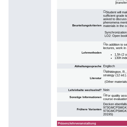
[transfer
(*)
Student will ma
sufficient grade 
asked to discuss,
phenomena mention
Beurteilungskriterien
materials in the 
Synchronizatio
LO2: Open boo
(*)
In addition to s
lectures, work in
Lehrmethoden
1,5h (2 u
130h ind
Englisch
Abhaltungssprache
(*)
Whittington, R.
strategy (12 ed.
Literatur
(Other materials
Nein
Lehrinhalte wechselnd?
(*)
For quality ass
Sonstige Informationen
course evaluatio
Decken ebenfalls
973GMCPSMGK19:
Frühere Varianten
973GMCPSMGK10: 
2019S)
Präsenzlehrveranstaltung