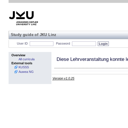
Study guide of JKU Linz
User ID
Password
Overview
Diese Lehrveranstaltung konnte l
All curricula
External tools
KUSSS
Auwea NG
Version v1.0.25