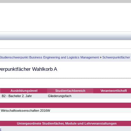
Studienschwerpunkt Business Engineering and Logistics Management
»
Schwerpunktfächer B
erpunktfächer Wahlkorb A
Ausbildungslevel
Studienfachbereich
VerantwortlicheR
B2 - Bachelor 2. Jahr
Gliederungsfach
 Wirtschaftswissenschaften 2016W
Untergeordnete Studienfächer, Module und Lehrveranstaltungen
t