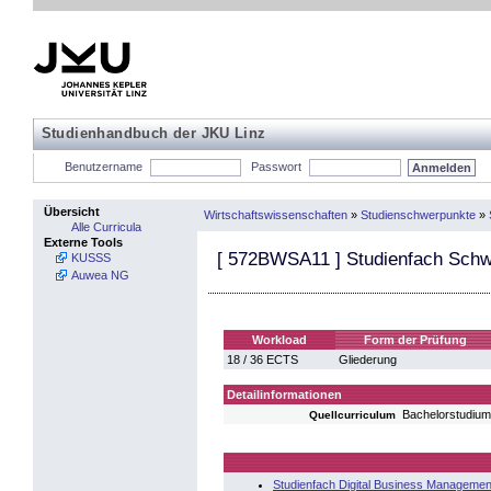
Studienhandbuch der JKU Linz
Benutzername
Passwort
Übersicht
Wirtschaftswissenschaften
»
Studienschwerpunkte
»
Alle Curricula
Externe Tools
[
572BWSA11
] Studienfach Schw
KUSSS
Auwea NG
Workload
Form der Prüfung
18 / 36 ECTS
Gliederung
Detailinformationen
Bachelorstudium
Quellcurriculum
Studienfach Digital Business Managemen