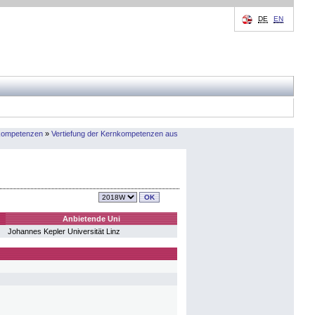
DE
EN
nkompetenzen
»
Vertiefung der Kernkompetenzen aus
Anbietende Uni
Johannes Kepler Universität Linz