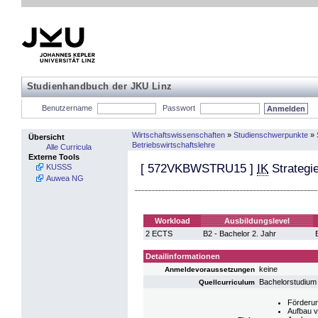
Studienhandbuch der JKU Linz
Benutzername
Passwort
Wirtschaftswissenschaften
»
Studienschwerpunkte
»
Übersicht
Betriebswirtschaftslehre
Alle Curricula
Externe Tools
[
572VKBWSTRU15
]
IK
Strategi
KUSSS
Auwea NG
Workload
Ausbildungslevel
2 ECTS
B2 - Bachelor 2. Jahr
Detailinformationen
keine
Anmeldevoraussetzungen
Bachelorstudium
Quellcurriculum
Förderun
Aufbau 