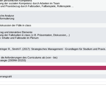
der persönlichen Kompetenz
ung der sozialen Kompetenz durch Arbeiten im Team
und Praxisbezug durch Fallstudien, Fallbeispiele, Rollenspiele ...
sche Analyse
eformulierung
iskussion der Fälle in class
rag und interaktive Elemente
ng der Fallstudien in class (z.B. Präsentation, Diskussion,...)
n: Inhalte und Fallstudie im Plenum
ttringer R., Strehl F. (2017): Strategisches Management - Grundlagen für Studium und Praxis
 die Anforderungen des Curriculums ab (von - bis)
rategie (2009W-2015S)
orrangzahl