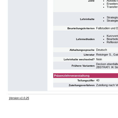
Ausbau 
Ziele
Erweiter
Transfer 
Strategi
Lehrinhalte
Strategi
Fallstudien und D
Beurteilungskriterien
Kurzvort
Bearbeitu
Lehrmethoden
Reflexio
Deutsch
Abhaltungssprache
Reisinger S., Ga
Literatur
Nein
Lehrinhalte wechselnd?
Decken ebenfalls
Frühere Varianten
2BSTRATI: IK St
Präsenzlehrveranstaltung
40
Teilungsziffer
Zuteilung nach V
Zuteilungsverfahren
Version v1.0.25