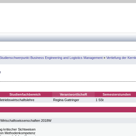
Studienschwerpunkt Business Engineering and Logistics Management
»
Vertiefung der Ker
e
Studienfachbereich
VerantwortlicheR
Semesterstunden
Betriebswirtschaftslehre
Regina Gattringer
1 SSt
 Wirtschaftswissenschaften 2018W
g kritischer Sichtweisen
von Methodenkompetenz