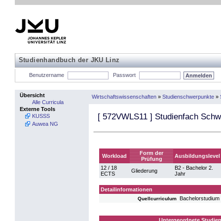
Studienhandbuch der JKU Linz
Benutzername
Passwort
Übersicht
Wirtschaftswissenschaften
»
Studienschwerpunkte
»
Alle Curricula
Externe Tools
[
572VWLS11
] Studienfach Schw
KUSSS
Auwea NG
Form der
Workload
Ausbildungslevel
Prüfung
12 / 18
B2 - Bachelor 2.
Gliederung
ECTS
Jahr
Detailinformationen
Bachelorstudium
Quellcurriculum
Untergeordnete Studien