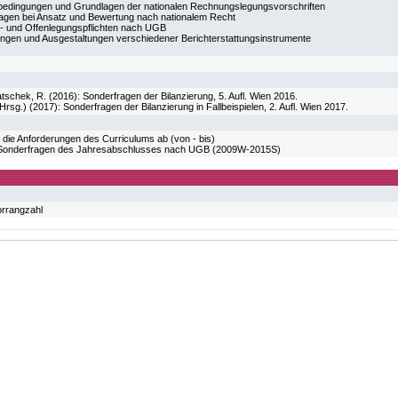
dingungen und Grundlagen der nationalen Rechnungslegungsvorschriften
agen bei Ansatz und Bewertung nach nationalem Recht
- und Offenlegungspflichten nach UGB
ungen und Ausgestaltungen verschiedener Berichterstattungsinstrumente
schek, R. (2016): Sonderfragen der Bilanzierung, 5. Aufl. Wien 2016.
rsg.) (2017): Sonderfragen der Bilanzierung in Fallbeispielen, 2. Aufl. Wien 2017.
 die Anforderungen des Curriculums ab (von - bis)
onderfragen des Jahresabschlusses nach UGB (2009W-2015S)
orrangzahl