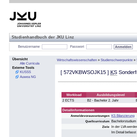
Studienhandbuch der JKU Linz
Benutzername
Passwort
Übersicht
Wirtschaftswissenschaften
»
Studienschwerpunkte
»
Alle Curricula
Externe Tools
[
572VKBWSOJK15
]
KS
Sonderf
KUSSS
Auwea NG
Workload
Ausbildungslevel
2 ECTS
B2 - Bachelor 2. Jahr
Detailinformationen
KS Bilanzierung
Anmeldevoraussetzungen
Bachelorstudium
Quellcurriculum
In der LVA werde
Ziele
Im Detail befasst 