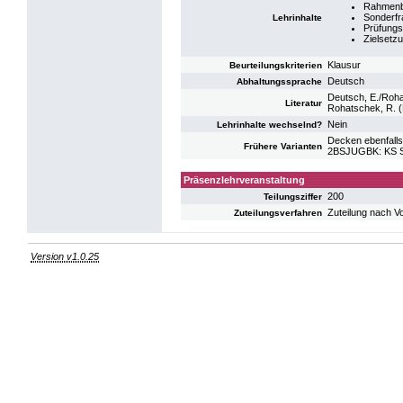
Rahmenbe
Sonderfr
Lehrinhalte
Prüfungs
Zielsetz
Klausur
Beurteilungskriterien
Deutsch
Abhaltungssprache
Deutsch, E./Rohat
Literatur
Rohatschek, R. (H
Nein
Lehrinhalte wechselnd?
Decken ebenfalls
Frühere Varianten
2BSJUGBK: KS S
Präsenzlehrveranstaltung
200
Teilungsziffer
Zuteilung nach V
Zuteilungsverfahren
Version v1.0.25