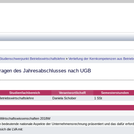
Studienschwerpunkt Betriebswirtschaftslehre
»
Vertiefung der Kernkompetenzen aus Betriebs
ragen des Jahresabschlusses nach UGB
Studienfachbereich
VerantwortlicheR
Semesterstunden
Betriebswirtschaftslehre
Daniela Schober
1 SSt
 Wirtschaftswissenschaften 2018W
n bedeutende nationale Aspekte der Unternehmensrechnung präsentiert und das dafür erforde
sich die LVA mit: