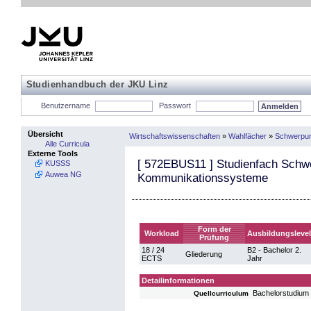
Studienhandbuch der JKU Linz
Benutzername
Passwort
Übersicht
Wirtschaftswissenschaften
»
Wahlfächer
»
Schwerpun
Alle Curricula
Externe Tools
[
572EBUS11
] Studienfach Schw
KUSSS
Auwea NG
Kommunikationssysteme
Form der
Workload
Ausbildungslevel
Prüfung
18 / 24
B2 - Bachelor 2.
Gliederung
ECTS
Jahr
Detailinformationen
Bachelorstudium
Quellcurriculum