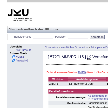
Studienhandbuch der JKU Linz
Benutzername
Passwort
Übersicht
Economics
»
Wahlfächer Economics
»
Principles in
Alle Curricula
Externe Tools
[
572PLMMVPRU15
]
IK
Vertiefu
KUSSS
Auwea NG
Es ist eine neuere Version
2019W
dieser LV im Curr
Workload
Ausbildungslevel
2 ECTS
B2 - Bachelor 2. Jahr
Detailinformationen
KS Einführung in 
Anmeldevoraussetzungen
IK Produktion und
Bachelorstudium
Quellcurriculum
Die Studierenden