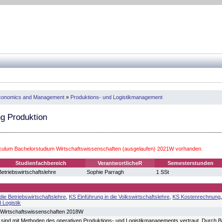
 Economics and Management
»
Produktions- und Logistikmanagement
ng Produktion
iculum Bachelorstudium Wirtschaftswissenschaften (ausgelaufen) 2021W vorhanden.
Studienfachbereich
VerantwortlicheR
Semesterstunden
Betriebswirtschaftslehre
Sophie Parragh
1 SSt
die Betriebswirtschaftslehre
,
KS Einführung in die Volkswirtschaftslehre
,
KS Kostenrechnung
 Logistik
 Wirtschaftswissenschaften 2018W
 sind mit Methoden des operativen Produktions- und Logistikmanagements vertraut. Durch Be