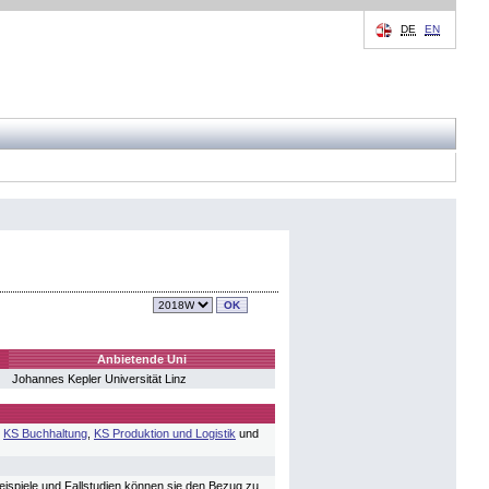
DE
EN
Anbietende Uni
Johannes Kepler Universität Linz
,
KS Buchhaltung
,
KS Produktion und Logistik
und
ispiele und Fallstudien können sie den Bezug zu