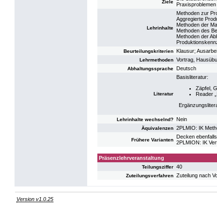
Ziele
Praxisproblemen 
Methoden zur Pr
Aggregierte Prod
Methoden der Mat
Lehrinhalte
Methoden des B
Methoden der Abl
Produktionskenn
Klausur; Ausarb
Beurteilungskriterien
Vortrag, Hausübu
Lehrmethoden
Deutsch
Abhaltungssprache
Basisliteratur:
Zäpfel, 
Literatur
Reader „
Ergänzungsliter
Nein
Lehrinhalte wechselnd?
2PLMIO: IK Meth
Äquivalenzen
Decken ebenfalls
Frühere Varianten
2PLMION: IK Ver
Präsenzlehrveranstaltung
40
Teilungsziffer
Zuteilung nach V
Zuteilungsverfahren
Version v1.0.25