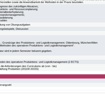
herstellen sowie die Anwendbarkeit der Methoden in der Praxis beurteilen.
ognose des zukünftigen Absatzes;
uktions- und Ressourcenplanung;
erialbedarfsplanung;
estandsmanagements;
aufplanung;
zahlen
eitung von Übungsaufgaben
ngsbeispiele, Diskussion
G.: Grundzüge des Produktions- und Logistikmanagement. Oldenbourg, München/Wien
Methoden des operativen Produktions- und Logistikmanagement“.
atur wird in jedem Semester bekannt gegeben.
oden des operativen Produktions- und Logistikmanagement (2 ECTS)
 die Anforderungen des Curriculums ab (von - bis)
tiefung Produktion (2011W-2015S)
orrangzahl