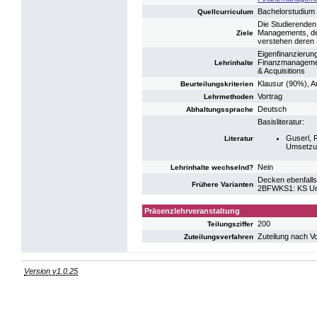
Bachelorstudium
Quellcurriculum
Die Studierenden
Managements, de
Ziele
verstehen deren 
Eigenfinanzierung
Finanzmanagemen
Lehrinhalte
& Acquisitions
Klausur (90%), A
Beurteilungskriterien
Vortrag
Lehrmethoden
Deutsch
Abhaltungssprache
Basisliteratur:
Guserl, 
Literatur
Umsetzun
Nein
Lehrinhalte wechselnd?
Decken ebenfalls
Frühere Varianten
2BFWKS1: KS Unt
Präsenzlehrveranstaltung
200
Teilungsziffer
Zuteilung nach V
Zuteilungsverfahren
Version v1.0.25