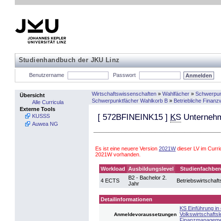
Studienhandbuch der JKU Linz
Benutzername
Passwort
Wirtschaftswissenschaften
»
Wahlfächer
»
Schwerpun
Übersicht
Schwerpunktfächer Wahlkorb B
»
Betriebliche Finanzw
Alle Curricula
Externe Tools
[
572BFINEINK15
]
KS
Unternehme
KUSSS
Auwea NG
Es ist eine neuere Version
2021W
dieser LV im Curr
2021W vorhanden.
Workload
Ausbildungslevel
Studienfachber
B2 - Bachelor 2.
4 ECTS
Betriebswirtschaft
Jahr
Detailinformationen
KS Einführung in 
Volkswirtschaftsl
Anmeldevoraussetzungen
Finanzmanageme