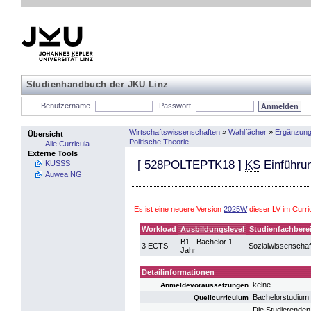
Studienhandbuch der JKU Linz
Benutzername
Passwort
Wirtschaftswissenschaften
»
Wahlfächer
»
Ergänzung
Übersicht
Politische Theorie
Alle Curricula
Externe Tools
[
528POLTEPTK18
]
KS
Einführun
KUSSS
Auwea NG
Es ist eine neuere Version
2025W
dieser LV im Curr
Workload
Ausbildungslevel
Studienfachbere
B1 - Bachelor 1.
3 ECTS
Sozialwissenschaf
Jahr
Detailinformationen
keine
Anmeldevoraussetzungen
Bachelorstudium 
Quellcurriculum
Die Studierenden 