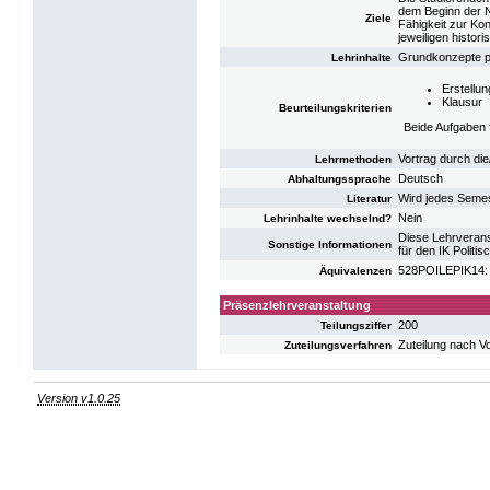
dem Beginn der Ne
Ziele
Fähigkeit zur Kon
jeweiligen histor
Grundkonzepte po
Lehrinhalte
Erstellun
Klausur
Beurteilungskriterien
Beide Aufgaben f
Vortrag durch di
Lehrmethoden
Deutsch
Abhaltungssprache
Wird jedes Seme
Literatur
Nein
Lehrinhalte wechselnd?
Diese Lehrverans
Sonstige Informationen
für den IK Politi
528POILEPIK14: K
Äquivalenzen
Präsenzlehrveranstaltung
200
Teilungsziffer
Zuteilung nach V
Zuteilungsverfahren
Version v1.0.25