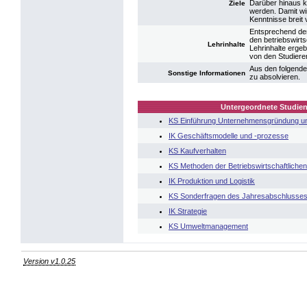
Darüber hinaus k
Ziele
werden. Damit wir
Kenntnisse breit 
Entsprechend dem
den betriebswirt
Lehrinhalte
Lehrinhalte erge
von den Studiere
Aus den folgend
Sonstige Informationen
zu absolvieren.
Untergeordnete Studien
KS Einführung Unternehmensgründung u
IK Geschäftsmodelle und -prozesse
KS Kaufverhalten
KS Methoden der Betriebswirtschaftlichen
IK Produktion und Logistik
KS Sonderfragen des Jahresabschlusse
IK Strategie
KS Umweltmanagement
Version v1.0.25