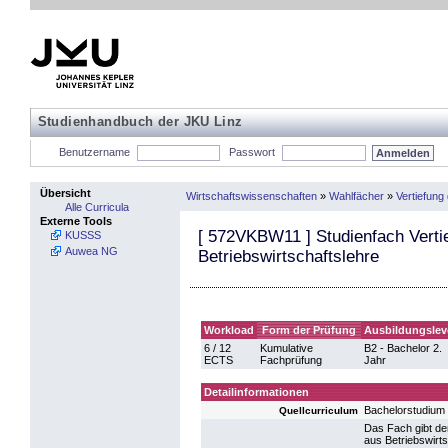
Studienhandbuch der JKU Linz
Benutzername
Passwort
Übersicht
Wirtschaftswissenschaften
»
Wahlfächer
»
Vertiefun
Alle Curricula
Externe Tools
[
572VKBW11
] Studienfach Vert
KUSSS
Auwea NG
Betriebswirtschaftslehre
Workload
Form der Prüfung
Ausbildungslev
6 / 12
Kumulative
B2 - Bachelor 2.
ECTS
Fachprüfung
Jahr
Detailinformationen
Bachelorstudium
Quellcurriculum
Das Fach gibt den
aus Betriebswirts