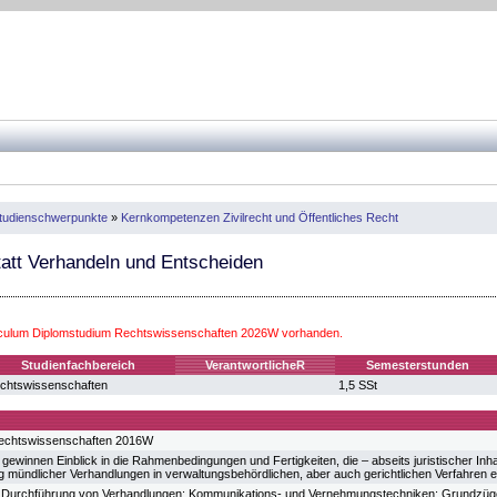
tudienschwerpunkte
»
Kernkompetenzen Zivilrecht und Öffentliches Recht
tt Verhandeln und Entscheiden
iculum Diplomstudium Rechtswissenschaften 2026W vorhanden.
Studienfachbereich
VerantwortlicheR
Semesterstunden
chtswissenschaften
1,5 SSt
echtswissenschaften 2016W
gewinnen Einblick in die Rahmenbedingungen und Fertigkeiten, die – abseits juristischer Inhalt
 mündlicher Verhandlungen in verwaltungsbehördlichen, aber auch gerichtlichen Verfahren er
d Durchführung von Verhandlungen; Kommunikations- und Vernehmungstechniken; Grundzü