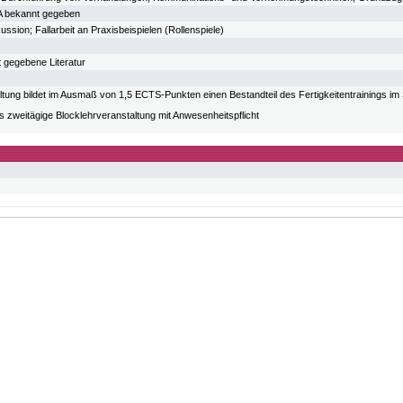
A bekannt gegeben
ussion; Fallarbeit an Praxisbeispielen (Rollenspiele)
t gegebene Literatur
ltung bildet im Ausmaß von 1,5 ECTS-Punkten einen Bestandteil des Fertigkeitentrainings im
s zweitägige Blocklehrveranstaltung mit Anwesenheitspflicht