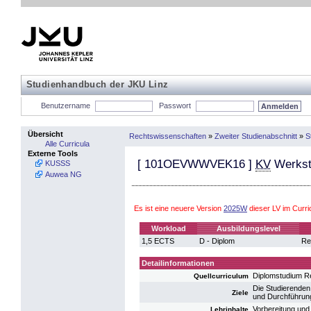
Studienhandbuch der JKU Linz
Benutzername
Passwort
Übersicht
Rechtswissenschaften
»
Zweiter Studienabschnitt
»
S
Alle Curricula
Externe Tools
[
101OEVWWVEK16
]
KV
Werksta
KUSSS
Auwea NG
Es ist eine neuere Version
2025W
dieser LV im Curr
Workload
Ausbildungslevel
1,5 ECTS
D - Diplom
Re
Detailinformationen
Diplomstudium R
Quellcurriculum
Die Studierenden 
Ziele
und Durchführung
Vorbereitung un
Lehrinhalte