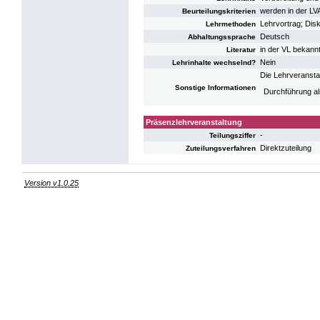
werden in der LV
Beurteilungskriterien
Lehrvortrag; Disk
Lehrmethoden
Deutsch
Abhaltungssprache
in der VL bekann
Literatur
Nein
Lehrinhalte wechselnd?
Die Lehrveransta
Sonstige Informationen
Durchführung al
Präsenzlehrveranstaltung
-
Teilungsziffer
Direktzuteilung
Zuteilungsverfahren
Version v1.0.25