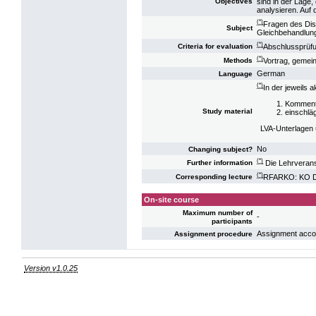
sind in der Lage
Objectives
analysieren. Auf
(*)
Fragen des Dis
Subject
Gleichbehandlung
(*)
Abschlussprüf
Criteria for evaluation
(*)
Vortrag, gemein
Methods
German
Language
(*)
In der jeweils 
Komment
Study material
einschlä
LVA-Unterlagen 
No
Changing subject?
(*)
Die Lehrverans
Further information
(*)
RFARKO: KO Di
Corresponding lecture
On-site course
Maximum number of
-
participants
Assignment accord
Assignment procedure
Version v1.0.25