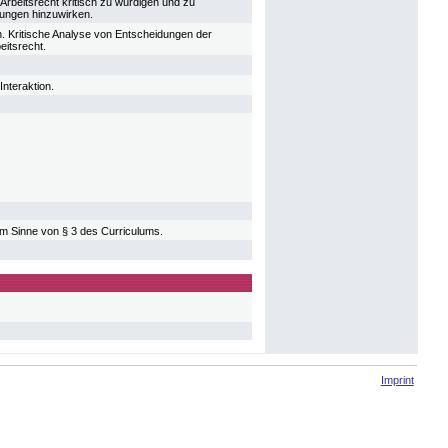
rbeitsrecht kritisch zu würdigen und zu
sungen hinzuwirken.
. Kritische Analyse von Entscheidungen der
itsrecht.
nteraktion.
im Sinne von § 3 des Curriculums.
Imprint