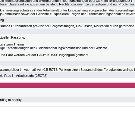
, die Rechtsgrundlagen und divergierenden Rechtsmeinungen bzgl Diskriminierungsschutz im A
 dieser Basis sind sie außerdem befähigt, Rechtspositionen zu verteidigen und auf Problemlö
kriminierungsschutzes in der Arbeitswelt unter Einbeziehung europäischer Rechtsgrundlagen
skommission sowie der Gerichte zu speziellen Fragen des Diskriminierungsschutzes im Arbe
ung
sames Durcharbeiten praktischer Fallgestaltungen, Diskussion, Motivation durch geförderte I
aktuellen Fassung:
are zum Thema
gige Entscheidungen der Gleichbehandlungskommission und der Gerichte
und Fälle werden vor der LVA im KUSSS zugänglich gemacht.
taltung bildet im Ausmaß von 0,5 ECTS-Punkten einen Bestandteil des Fertigkeitentrainings 
e Frau im Arbeitsrecht (2ECTS)
ing to priority