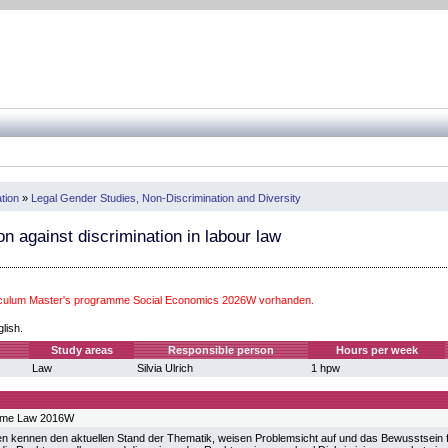
ation
»
Legal Gender Studies, Non-Discrimination and Diversity
n against discrimination in labour law
iculum Master's programme Social Economics 2026W vorhanden.
glish.
Study areas
Responsible person
Hours per week
Law
Silvia Ulrich
1 hpw
mme Law 2016W
en kennen den aktuellen Stand der Thematik, weisen Problemsicht auf und das Bewusstsein 