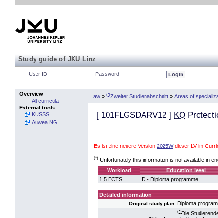
Study guide of JKU Linz
User ID
Password
Overview
(*)
Law
»
Zweiter Studienabschnitt
»
Areas of specializ
All curricula
External tools
[
101FLGSDARV12
]
KO
Protectio
KUSSS
Auwea NG
Es ist eine neuere Version
2025W
dieser LV im Curr
(*)
Unfortunately this information is not available in en
Workload
Education level
1,5 ECTS
D - Diploma programme
Detailed information
Diploma progra
Original study plan
(*)
Die Studierend